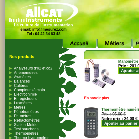
La culture de l'instrumentation
email:
info@mesurez.com
Tél : 04 42 34 83 48
Nos produits
Manomètre
Prix :
201.
Analyseurs d’o2 et co2
Ajouter a
Anémomètres
Awmètres
Balances
Calibres
Compteurs à main
Electrochimie
En savoir plus...
Enregistreurs
Luxmètres
Mètres
Thermomètre numériqu
Pénétromètres
Prix :
95.00 €
Ph-mètres
Notre prix :
24.00 €
Réfractomètres
Ajouter au panier
Station-Météo
Test bouchons
Thermomètres
Thermo-hygromètres