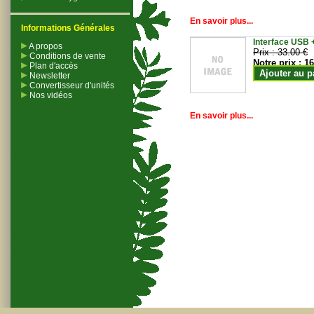
En savoir plus...
Informations Générales
Interface USB +
A propos
Prix :
33.00 €
Conditions de vente
Notre prix :
16
Plan d'accès
Ajouter au p
Newsletter
Convertisseur d'unités
Nos vidéos
En savoir plus...