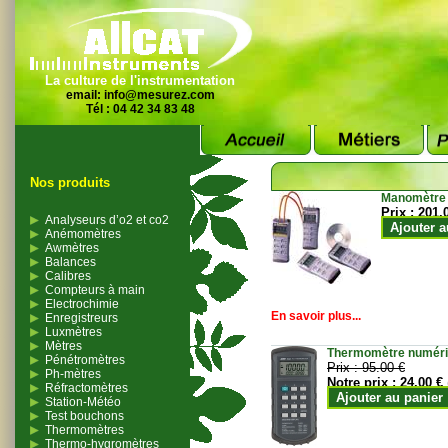
La culture de l'instrumentation
email:
info@mesurez.com
Tél : 04 42 34 83 48
Nos produits
Manomètre
Prix :
201.
Analyseurs d’o2 et co2
Ajouter a
Anémomètres
Awmètres
Balances
Calibres
Compteurs à main
Electrochimie
En savoir plus...
Enregistreurs
Luxmètres
Mètres
Thermomètre numériqu
Pénétromètres
Prix :
95.00 €
Ph-mètres
Notre prix :
24.00 €
Réfractomètres
Ajouter au panier
Station-Météo
Test bouchons
Thermomètres
Thermo-hygromètres