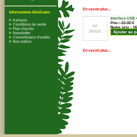
En savoir plus...
Informations Générales
Interface USB +
A propos
Prix :
33.00 €
Conditions de vente
Notre prix :
16
Plan d'accès
Ajouter au p
Newsletter
Convertisseur d'unités
Nos vidéos
En savoir plus...