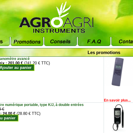
Les promotions
anomètre avancé
rix :
201.00 €
(241.20 € TTC)
Ajouter au panier
En savoir plus...
e numérique portable, type K/J, à double entrées
0 €
 :
24.00 €
(28.80 € TTC)
au panier