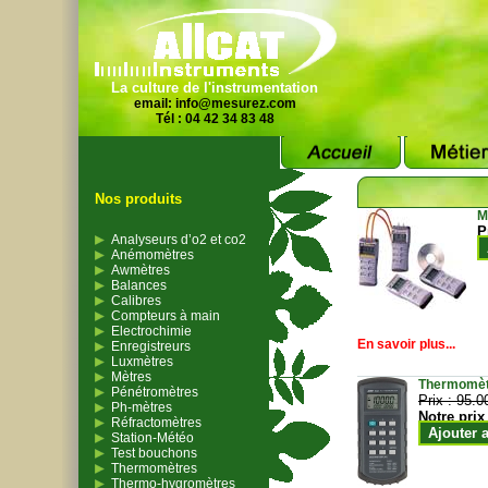
La culture de l'instrumentation
email:
info@mesurez.com
Tél : 04 42 34 83 48
Nos produits
M
P
Analyseurs d’o2 et co2
Anémomètres
Awmètres
Balances
Calibres
Compteurs à main
Electrochimie
En savoir plus...
Enregistreurs
Luxmètres
Mètres
Thermomètr
Pénétromètres
Prix :
95.0
Ph-mètres
Notre prix
Réfractomètres
Ajouter 
Station-Météo
Test bouchons
Thermomètres
Thermo-hygromètres