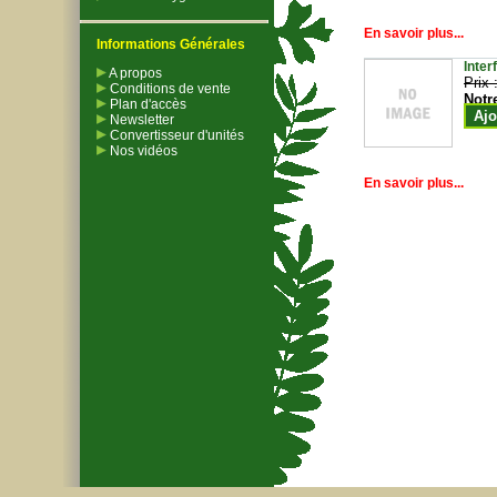
En savoir plus...
Informations Générales
Inter
A propos
Prix 
Conditions de vente
Notr
Plan d'accès
Ajo
Newsletter
Convertisseur d'unités
Nos vidéos
En savoir plus...