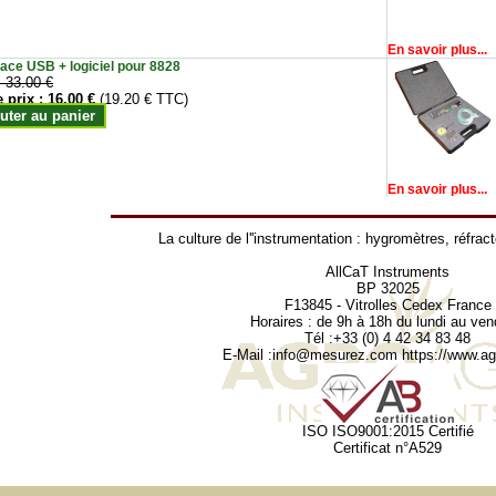
En savoir plus...
face USB + logiciel pour 8828
:
33.00 €
e prix :
16.00 €
(19.20 € TTC)
uter au panier
En savoir plus...
La culture de l''instrumentation :
hygromètres
,
réfrac
AllCaT Instruments
BP 32025
F13845 - Vitrolles Cedex France
Horaires : de 9h à 18h du lundi au ven
Tél :+33 (0) 4 42 34 83 48
E-Mail :
info@mesurez.com
https://www.agr
ISO ISO9001:2015 Certifié
Certificat n°A529