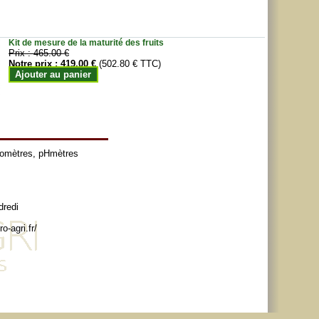
Kit de mesure de la maturité des fruits
Prix :
465.00 €
Notre prix :
419.00 €
(502.80 € TTC)
Ajouter au panier
tomètres
,
pHmètres
dredi
o-agri.fr/