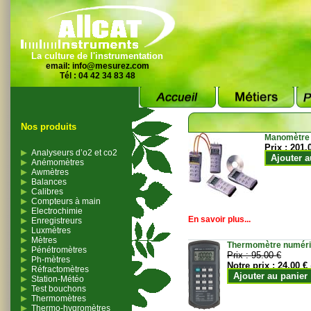
La culture de l'instrumentation
email:
info@mesurez.com
Tél : 04 42 34 83 48
Nos produits
Manomètre
Prix :
201.
Analyseurs d’o2 et co2
Ajouter a
Anémomètres
Awmètres
Balances
Calibres
Compteurs à main
Electrochimie
En savoir plus...
Enregistreurs
Luxmètres
Mètres
Thermomètre numériqu
Pénétromètres
Prix :
95.00 €
Ph-mètres
Notre prix :
24.00 €
Réfractomètres
Ajouter au panier
Station-Météo
Test bouchons
Thermomètres
Thermo-hygromètres