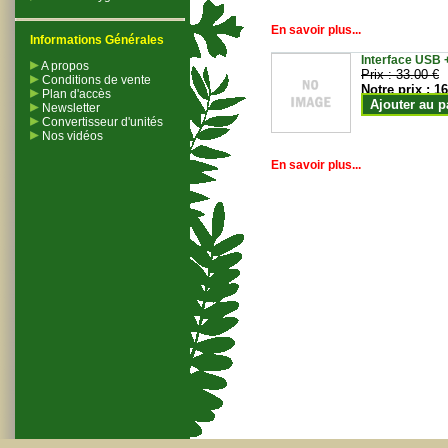
En savoir plus...
Informations Générales
Interface USB +
A propos
Prix :
33.00 €
Conditions de vente
Notre prix :
16
Plan d'accès
Ajouter au p
Newsletter
Convertisseur d'unités
Nos vidéos
En savoir plus...