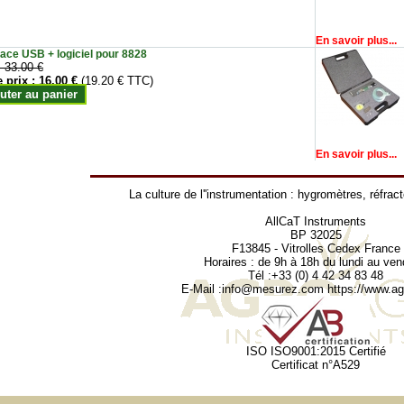
En savoir plus...
face USB + logiciel pour 8828
:
33.00 €
e prix :
16.00 €
(19.20 € TTC)
uter au panier
En savoir plus...
La culture de l''instrumentation :
hygromètres
,
réfrac
AllCaT Instruments
BP 32025
F13845 - Vitrolles Cedex France
Horaires : de 9h à 18h du lundi au ven
Tél :+33 (0) 4 42 34 83 48
E-Mail :
info@mesurez.com
https://www.agr
ISO ISO9001:2015 Certifié
Certificat n°A529