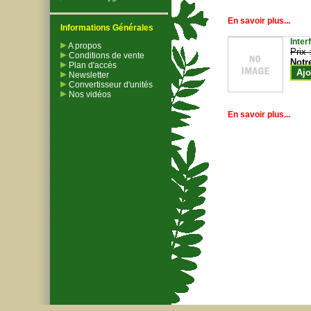
En savoir plus...
Informations Générales
Inter
A propos
Prix 
Conditions de vente
Notr
Plan d'accès
Ajo
Newsletter
Convertisseur d'unités
Nos vidéos
En savoir plus...