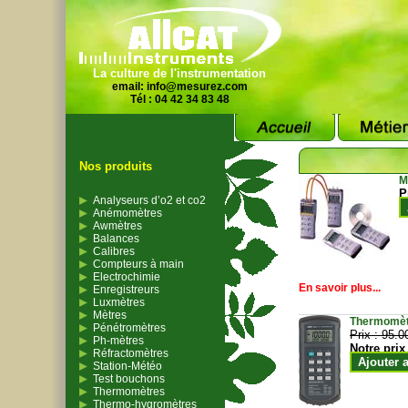
La culture de l'instrumentation
email:
info@mesurez.com
Tél : 04 42 34 83 48
Nos produits
M
P
Analyseurs d’o2 et co2
Anémomètres
Awmètres
Balances
Calibres
Compteurs à main
Electrochimie
En savoir plus...
Enregistreurs
Luxmètres
Mètres
Thermomètr
Pénétromètres
Prix :
95.0
Ph-mètres
Notre prix
Réfractomètres
Ajouter 
Station-Météo
Test bouchons
Thermomètres
Thermo-hygromètres