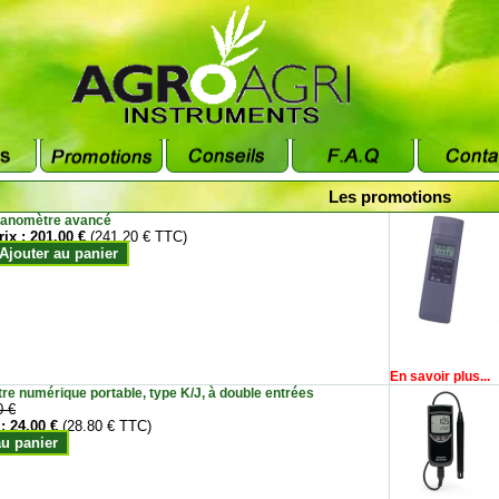
Les promotions
anomètre avancé
rix :
201.00 €
(241.20 € TTC)
Ajouter au panier
En savoir plus...
e numérique portable, type K/J, à double entrées
0 €
 :
24.00 €
(28.80 € TTC)
au panier