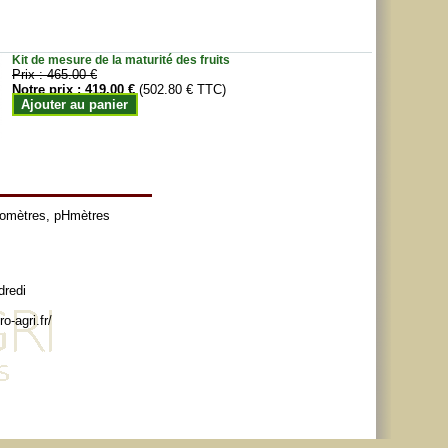
Kit de mesure de la maturité des fruits
Prix :
465.00 €
Notre prix :
419.00 €
(502.80 € TTC)
Ajouter au panier
tomètres
,
pHmètres
dredi
o-agri.fr/