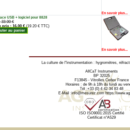
En savoir plus...
face USB + logiciel pour 8828
:
33.00 €
e prix :
16.00 €
(19.20 € TTC)
uter au panier
En savoir plus...
La culture de l''instrumentation :
hygromètres
,
réfrac
AllCaT Instruments
BP 32025
F13845 - Vitrolles Cedex France
Horaires : de 9h à 18h du lundi au ven
Tél :+33 (0) 4 42 34 83 48
E-Mail :
info@mesurez.com
https://www.agr
ISO ISO9001:2015 Certifié
Certificat n°A529