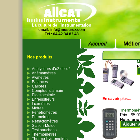
La culture de l'instrumentation
email:
info@mesurez.com
Tél : 04 42 34 83 48
Nos produits
M
P
Analyseurs d’o2 et co2
Anémomètres
Awmètres
Balances
Calibres
Compteurs à main
Electrochimie
En savoir plus...
Enregistreurs
Luxmètres
Mètres
Thermomètr
Pénétromètres
Prix :
95.0
Ph-mètres
Notre prix
Réfractomètres
Ajouter 
Station-Météo
Test bouchons
Thermomètres
Thermo-hygromètres