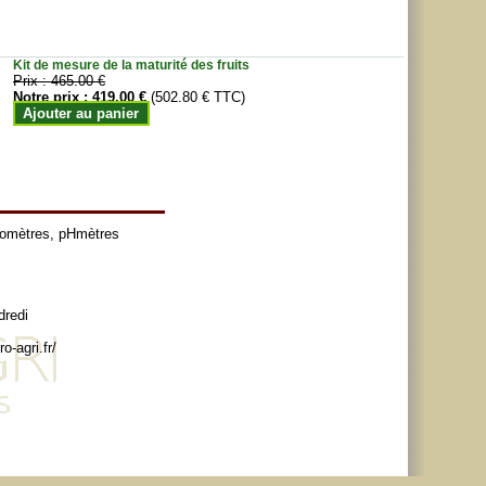
Kit de mesure de la maturité des fruits
Prix :
465.00 €
Notre prix :
419.00 €
(502.80 € TTC)
Ajouter au panier
tomètres
,
pHmètres
dredi
o-agri.fr/