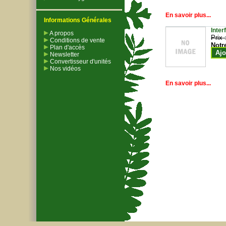
En savoir plus...
Informations Générales
Inter
A propos
Prix 
Conditions de vente
Notr
Plan d'accès
Ajo
Newsletter
Convertisseur d'unités
Nos vidéos
En savoir plus...