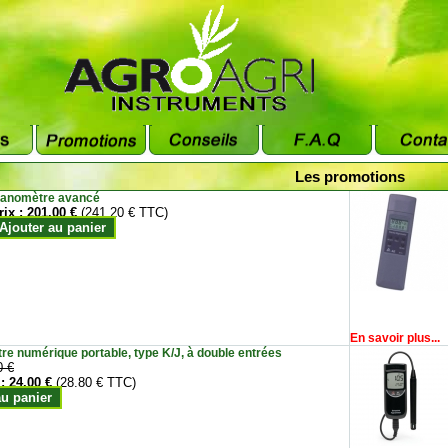
Les promotions
anomètre avancé
rix :
201.00 €
(241.20 € TTC)
Ajouter au panier
En savoir plus...
e numérique portable, type K/J, à double entrées
0 €
 :
24.00 €
(28.80 € TTC)
au panier