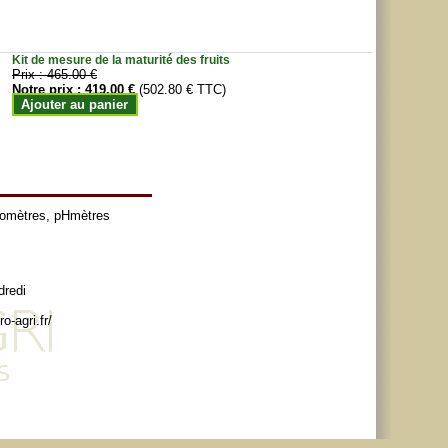
Kit de mesure de la maturité des fruits
Prix :
465.00 €
Notre prix :
419.00 €
(502.80 € TTC)
Ajouter au panier
tomètres
,
pHmètres
dredi
o-agri.fr/