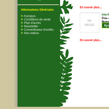
En savoir plus...
Informations Générales
Inter
A propos
Prix 
Conditions de vente
Notr
Plan d'accès
Ajo
Newsletter
Convertisseur d'unités
Nos vidéos
En savoir plus...