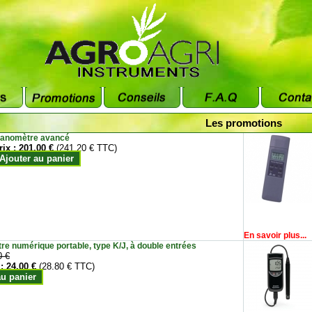
Les promotions
anomètre avancé
rix :
201.00 €
(241.20 € TTC)
Ajouter au panier
En savoir plus...
e numérique portable, type K/J, à double entrées
0 €
 :
24.00 €
(28.80 € TTC)
au panier