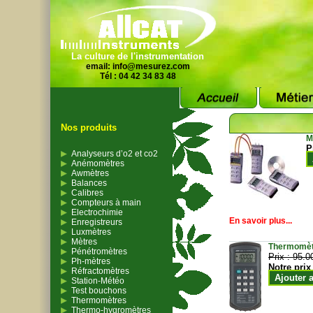
La culture de l'instrumentation
email:
info@mesurez.com
Tél : 04 42 34 83 48
Nos produits
M
P
Analyseurs d’o2 et co2
Anémomètres
Awmètres
Balances
Calibres
Compteurs à main
Electrochimie
En savoir plus...
Enregistreurs
Luxmètres
Mètres
Thermomètr
Pénétromètres
Prix :
95.0
Ph-mètres
Notre prix
Réfractomètres
Ajouter 
Station-Météo
Test bouchons
Thermomètres
Thermo-hygromètres