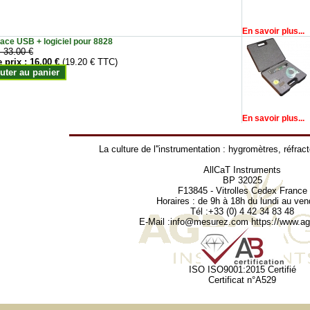
En savoir plus...
face USB + logiciel pour 8828
:
33.00 €
e prix :
16.00 €
(19.20 € TTC)
uter au panier
En savoir plus...
La culture de l''instrumentation :
hygromètres
,
réfrac
AllCaT Instruments
BP 32025
F13845 - Vitrolles Cedex France
Horaires : de 9h à 18h du lundi au ven
Tél :+33 (0) 4 42 34 83 48
E-Mail :
info@mesurez.com
https://www.agr
ISO ISO9001:2015 Certifié
Certificat n°A529