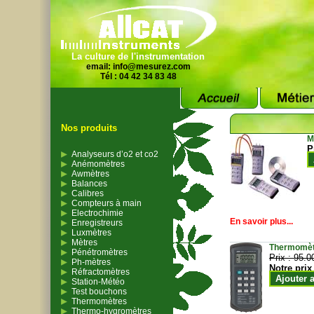
La culture de l'instrumentation
email:
info@mesurez.com
Tél : 04 42 34 83 48
Nos produits
M
P
Analyseurs d’o2 et co2
Anémomètres
Awmètres
Balances
Calibres
Compteurs à main
Electrochimie
En savoir plus...
Enregistreurs
Luxmètres
Mètres
Thermomètr
Pénétromètres
Prix :
95.0
Ph-mètres
Notre prix
Réfractomètres
Ajouter 
Station-Météo
Test bouchons
Thermomètres
Thermo-hygromètres