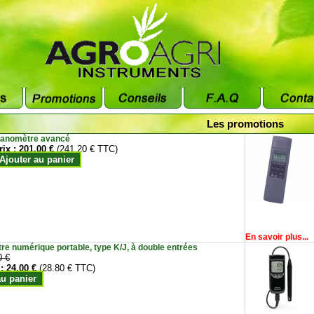
Les promotions
anomètre avancé
rix :
201.00 €
(241.20 € TTC)
Ajouter au panier
En savoir plus...
e numérique portable, type K/J, à double entrées
0 €
 :
24.00 €
(28.80 € TTC)
au panier