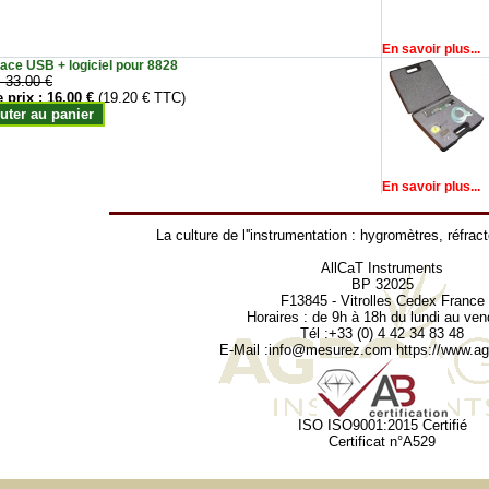
En savoir plus...
face USB + logiciel pour 8828
:
33.00 €
e prix :
16.00 €
(19.20 € TTC)
uter au panier
En savoir plus...
La culture de l''instrumentation :
hygromètres
,
réfrac
AllCaT Instruments
BP 32025
F13845 - Vitrolles Cedex France
Horaires : de 9h à 18h du lundi au ven
Tél :+33 (0) 4 42 34 83 48
E-Mail :
info@mesurez.com
https://www.agr
ISO ISO9001:2015 Certifié
Certificat n°A529