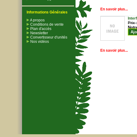
En savoir plus...
Informations Générales
Inter
A propos
Prix 
Conditions de vente
Notr
Plan d'accès
Ajo
Newsletter
Convertisseur d'unités
Nos vidéos
En savoir plus...