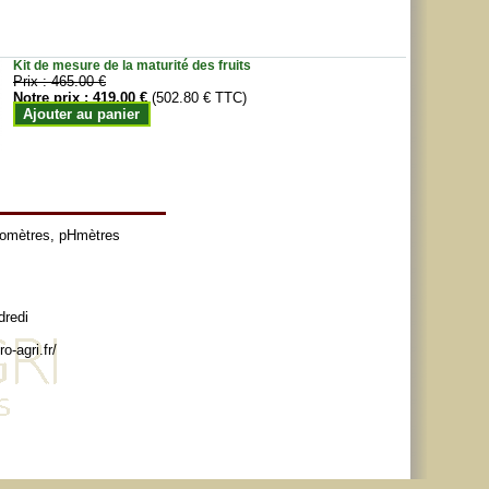
Kit de mesure de la maturité des fruits
Prix :
465.00 €
Notre prix :
419.00 €
(502.80 € TTC)
Ajouter au panier
tomètres
,
pHmètres
dredi
o-agri.fr/