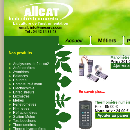
La culture de l'instrumentation
email:
info@mesurez.com
Tél : 04 42 34 83 48
Nos produits
Manomètre
Prix :
201.
Analyseurs d’o2 et co2
Ajouter a
Anémomètres
Awmètres
Balances
Calibres
Compteurs à main
Electrochimie
En savoir plus...
Enregistreurs
Luxmètres
Mètres
Thermomètre numériqu
Pénétromètres
Prix :
95.00 €
Ph-mètres
Notre prix :
24.00 €
Réfractomètres
Ajouter au panier
Station-Météo
Test bouchons
Thermomètres
Thermo-hygromètres