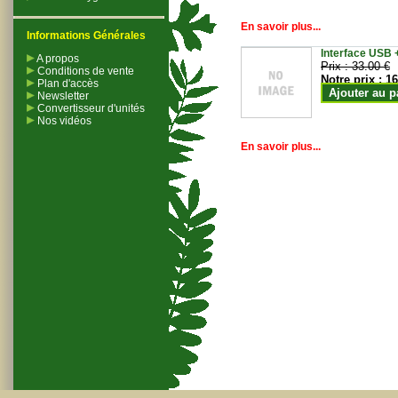
En savoir plus...
Informations Générales
Interface USB +
A propos
Prix :
33.00 €
Conditions de vente
Notre prix :
16
Plan d'accès
Ajouter au p
Newsletter
Convertisseur d'unités
Nos vidéos
En savoir plus...