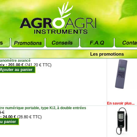
Les promotions
anomètre avancé
rix :
201.00 €
(241.20 € TTC)
Ajouter au panier
En savoir plus...
e numérique portable, type K/J, à double entrées
0 €
 :
24.00 €
(28.80 € TTC)
au panier