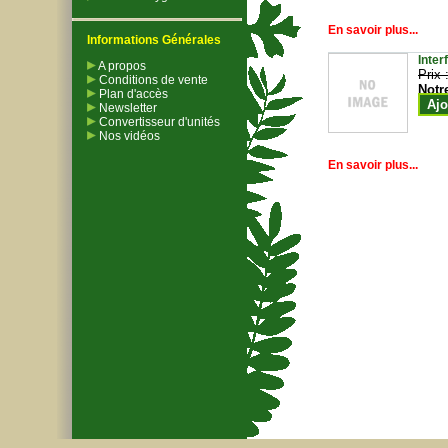
En savoir plus...
Informations Générales
Inter
A propos
Prix 
Conditions de vente
Notr
Plan d'accès
Ajo
Newsletter
Convertisseur d'unités
Nos vidéos
En savoir plus...