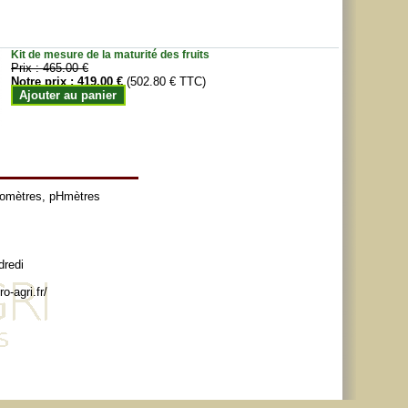
Kit de mesure de la maturité des fruits
Prix :
465.00 €
Notre prix :
419.00 €
(502.80 € TTC)
Ajouter au panier
tomètres
,
pHmètres
dredi
o-agri.fr/