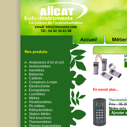
La culture de l'instrumentation
email:
info@mesurez.com
Tél : 04 42 34 83 48
Nos produits
M
P
Analyseurs d’o2 et co2
Anémomètres
Awmètres
Balances
Calibres
Compteurs à main
Electrochimie
En savoir plus...
Enregistreurs
Luxmètres
Mètres
Thermomètr
Pénétromètres
Prix :
95.0
Ph-mètres
Notre prix
Réfractomètres
Ajouter 
Station-Météo
Test bouchons
Thermomètres
Thermo-hygromètres