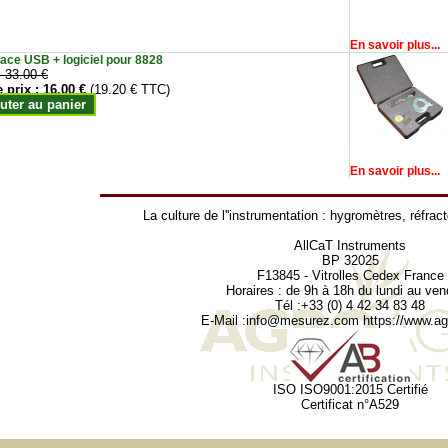
En savoir plus...
face USB + logiciel pour 8828
:
33.00 €
e prix :
16.00 €
(19.20 € TTC)
uter au panier
En savoir plus...
La culture de l''instrumentation :
hygromètres
,
réfrac
AllCaT Instruments
BP 32025
F13845 - Vitrolles Cedex France
Horaires : de 9h à 18h du lundi au ven
Tél :+33 (0) 4 42 34 83 48
E-Mail :
info@mesurez.com
https://www.agr
ISO ISO9001:2015 Certifié
Certificat n°A529