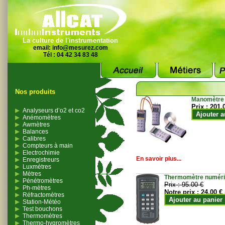
La culture de l'instrumentation
email:
info@mesurez.com
Tél : 04 42 34 83 48
Nos produits
Manomètre
Prix :
201.
Analyseurs d’o2 et co2
Ajouter a
Anémomètres
Awmètres
Balances
Calibres
Compteurs à main
Electrochimie
En savoir plus...
Enregistreurs
Luxmètres
Mètres
Thermomètre numériqu
Pénétromètres
Prix :
95.00 €
Ph-mètres
Notre prix :
24.00 €
Réfractomètres
Ajouter au panier
Station-Météo
Test bouchons
Thermomètres
Thermo-hygromètres