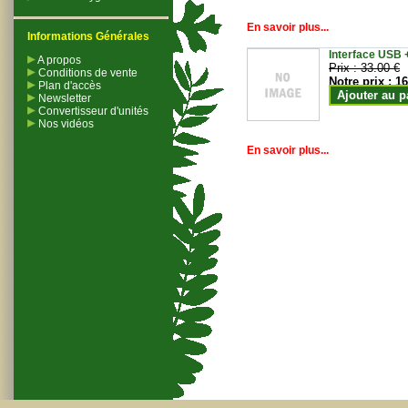
En savoir plus...
Informations Générales
Interface USB +
A propos
Prix :
33.00 €
Conditions de vente
Notre prix :
16
Plan d'accès
Ajouter au p
Newsletter
Convertisseur d'unités
Nos vidéos
En savoir plus...