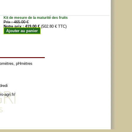
Kit de mesure de la maturité des fruits
Prix :
465.00 €
Notre prix :
419.00 €
(502.80 € TTC)
Ajouter au panier
tomètres
,
pHmètres
dredi
o-agri.fr/