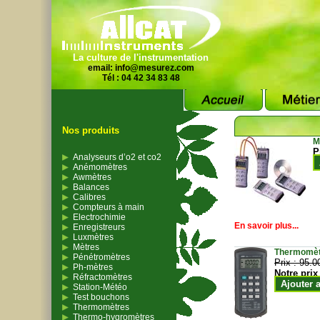
La culture de l'instrumentation
email:
info@mesurez.com
Tél : 04 42 34 83 48
Nos produits
M
P
Analyseurs d’o2 et co2
Anémomètres
Awmètres
Balances
Calibres
Compteurs à main
Electrochimie
En savoir plus...
Enregistreurs
Luxmètres
Mètres
Thermomètr
Pénétromètres
Prix :
95.0
Ph-mètres
Notre prix
Réfractomètres
Ajouter 
Station-Météo
Test bouchons
Thermomètres
Thermo-hygromètres