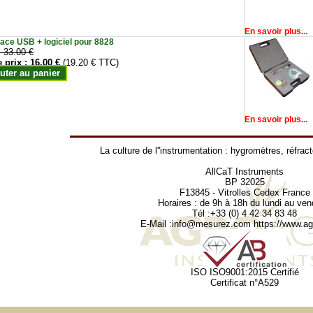
En savoir plus...
face USB + logiciel pour 8828
:
33.00 €
e prix :
16.00 €
(19.20 € TTC)
uter au panier
En savoir plus...
La culture de l''instrumentation :
hygromètres
,
réfrac
AllCaT Instruments
BP 32025
F13845 - Vitrolles Cedex France
Horaires : de 9h à 18h du lundi au ven
Tél :+33 (0) 4 42 34 83 48
E-Mail :
info@mesurez.com
https://www.agr
ISO ISO9001:2015 Certifié
Certificat n°A529