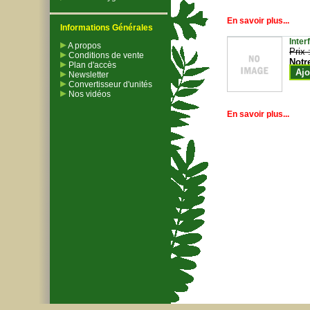
En savoir plus...
Informations Générales
Inter
A propos
Prix 
Conditions de vente
Notr
Plan d'accès
Ajo
Newsletter
Convertisseur d'unités
Nos vidéos
En savoir plus...