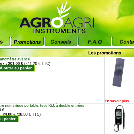
Les promotions
anomètre avancé
rix :
201.00 €
(241.20 € TTC)
Ajouter au panier
En savoir plus...
e numérique portable, type K/J, à double entrées
0 €
 :
24.00 €
(28.80 € TTC)
au panier