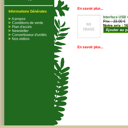
En savoir plus...
Informations Générales
Interface USB +
A propos
Prix :
33.00 €
Conditions de vente
Notre prix :
16
Plan d'accès
Ajouter au p
Newsletter
Convertisseur d'unités
Nos vidéos
En savoir plus...