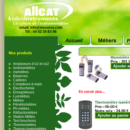
La culture de l'instrumentation
email:
info@mesurez.com
Tél : 04 42 34 83 48
Nos produits
Manomètre
Prix :
201.
Analyseurs d’o2 et co2
Ajouter a
Anémomètres
Awmètres
Balances
Calibres
Compteurs à main
Electrochimie
En savoir plus...
Enregistreurs
Luxmètres
Mètres
Thermomètre numériqu
Pénétromètres
Prix :
95.00 €
Ph-mètres
Notre prix :
24.00 €
Réfractomètres
Ajouter au panier
Station-Météo
Test bouchons
Thermomètres
Thermo-hygromètres