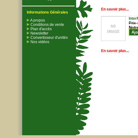
En savoir plus...
Informations Générales
Inter
A propos
Prix 
Conditions de vente
Notr
Plan d'accès
Ajo
Newsletter
Convertisseur d'unités
Nos vidéos
En savoir plus...