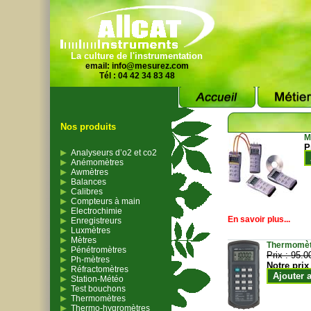
La culture de l'instrumentation
email:
info@mesurez.com
Tél : 04 42 34 83 48
Nos produits
M
P
Analyseurs d’o2 et co2
Anémomètres
Awmètres
Balances
Calibres
Compteurs à main
Electrochimie
En savoir plus...
Enregistreurs
Luxmètres
Mètres
Thermomètr
Pénétromètres
Prix :
95.0
Ph-mètres
Notre prix
Réfractomètres
Ajouter 
Station-Météo
Test bouchons
Thermomètres
Thermo-hygromètres