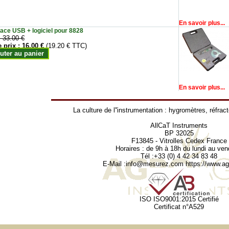
En savoir plus...
face USB + logiciel pour 8828
:
33.00 €
e prix :
16.00 €
(19.20 € TTC)
uter au panier
En savoir plus...
La culture de l''instrumentation :
hygromètres
,
réfrac
AllCaT Instruments
BP 32025
F13845 - Vitrolles Cedex France
Horaires : de 9h à 18h du lundi au ven
Tél :+33 (0) 4 42 34 83 48
E-Mail :
info@mesurez.com
https://www.agr
ISO ISO9001:2015 Certifié
Certificat n°A529