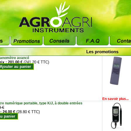
Les promotions
anomètre avancé
rix :
201.00 €
(241.20 € TTC)
Ajouter au panier
En savoir plus...
e numérique portable, type K/J, à double entrées
0 €
 :
24.00 €
(28.80 € TTC)
au panier