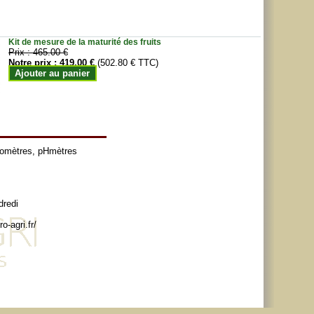
Kit de mesure de la maturité des fruits
Prix :
465.00 €
Notre prix :
419.00 €
(502.80 € TTC)
Ajouter au panier
tomètres
,
pHmètres
dredi
o-agri.fr/