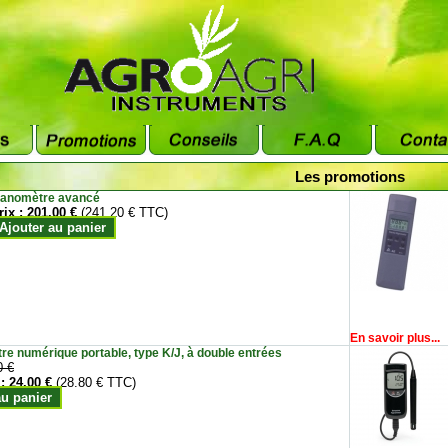
Les promotions
anomètre avancé
rix :
201.00 €
(241.20 € TTC)
Ajouter au panier
En savoir plus...
e numérique portable, type K/J, à double entrées
0 €
 :
24.00 €
(28.80 € TTC)
au panier