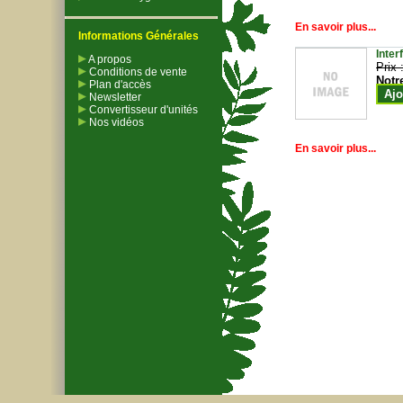
En savoir plus...
Informations Générales
Inter
A propos
Prix 
Conditions de vente
Notr
Plan d'accès
Ajo
Newsletter
Convertisseur d'unités
Nos vidéos
En savoir plus...