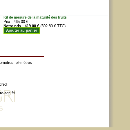
Kit de mesure de la maturité des fruits
Prix :
465.00 €
Notre prix :
419.00 €
(502.80 € TTC)
Ajouter au panier
tomètres
,
pHmètres
dredi
o-agri.fr/