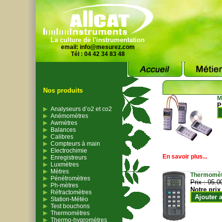
La culture de l'instrumentation
email:
info@mesurez.com
Tél : 04 42 34 83 48
Nos produits
M
P
Analyseurs d’o2 et co2
Anémomètres
Awmètres
Balances
Calibres
Compteurs à main
Electrochimie
En savoir plus...
Enregistreurs
Luxmètres
Mètres
Thermomètr
Pénétromètres
Prix :
95.0
Ph-mètres
Notre prix
Réfractomètres
Ajouter 
Station-Météo
Test bouchons
Thermomètres
Thermo-hygromètres