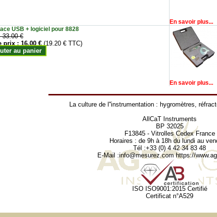
En savoir plus...
face USB + logiciel pour 8828
:
33.00 €
e prix :
16.00 €
(19.20 € TTC)
uter au panier
En savoir plus...
La culture de l''instrumentation :
hygromètres
,
réfrac
AllCaT Instruments
BP 32025
F13845 - Vitrolles Cedex France
Horaires : de 9h à 18h du lundi au ven
Tél :+33 (0) 4 42 34 83 48
E-Mail :
info@mesurez.com
https://www.agr
ISO ISO9001:2015 Certifié
Certificat n°A529