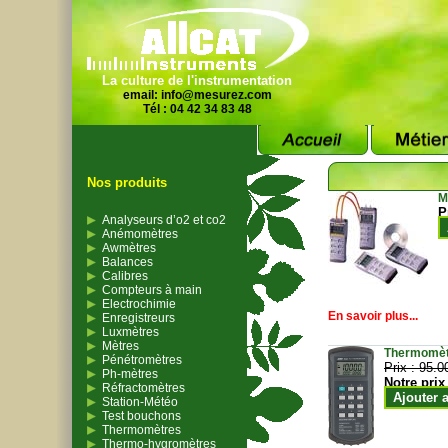
La culture de l'instrumentation
email:
info@mesurez.com
Tél : 04 42 34 83 48
Nos produits
M
P
Analyseurs d’o2 et co2
Anémomètres
Awmètres
Balances
Calibres
Compteurs à main
Electrochimie
En savoir plus...
Enregistreurs
Luxmètres
Mètres
Thermomètr
Pénétromètres
Prix :
95.0
Ph-mètres
Notre prix
Réfractomètres
Ajouter 
Station-Météo
Test bouchons
Thermomètres
Thermo-hygromètres