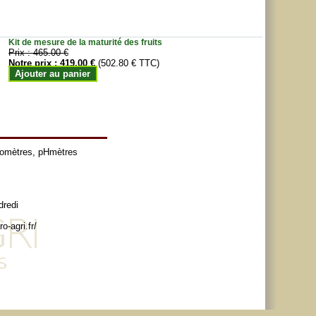
Kit de mesure de la maturité des fruits
Prix :
465.00 €
Notre prix :
419.00 €
(502.80 € TTC)
Ajouter au panier
tomètres
,
pHmètres
dredi
o-agri.fr/