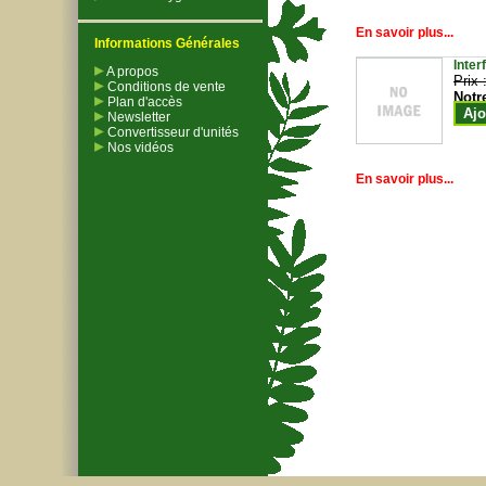
En savoir plus...
Informations Générales
Inter
A propos
Prix 
Conditions de vente
Notr
Plan d'accès
Ajo
Newsletter
Convertisseur d'unités
Nos vidéos
En savoir plus...