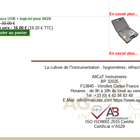
En savoir plus...
face USB + logiciel pour 8828
:
33.00 €
e prix :
16.00 €
(19.20 € TTC)
uter au panier
En savoir plus...
La culture de l''instrumentation :
hygromètres
,
réfrac
AllCaT Instruments
BP 32025
F13845 - Vitrolles Cedex France
Horaires : de 9h à 18h du lundi au ven
Tél :+33 (0) 4 42 34 83 48
E-Mail :
info@mesurez.com
https://www.agr
ISO ISO9001:2015 Certifié
Certificat n°A529