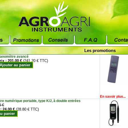
Les promotions
anomètre avancé
rix :
201.00 €
(241.20 € TTC)
Ajouter au panier
En savoir plus...
e numérique portable, type K/J, à double entrées
0 €
 :
24.00 €
(28.80 € TTC)
au panier