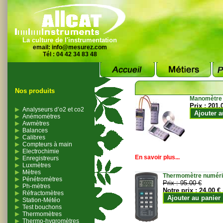
La culture de l'instrumentation
email:
info@mesurez.com
Tél : 04 42 34 83 48
Nos produits
Manomètre
Prix :
201.
Analyseurs d’o2 et co2
Ajouter a
Anémomètres
Awmètres
Balances
Calibres
Compteurs à main
Electrochimie
En savoir plus...
Enregistreurs
Luxmètres
Mètres
Thermomètre numériqu
Pénétromètres
Prix :
95.00 €
Ph-mètres
Notre prix :
24.00 €
Réfractomètres
Ajouter au panier
Station-Météo
Test bouchons
Thermomètres
Thermo-hygromètres