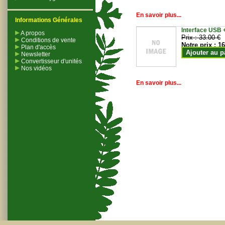
En savoir plus...
Informations Générales
Interface USB +
A propos
Prix :
33.00 €
Conditions de vente
Notre prix :
16
Plan d'accès
Ajouter au p
Newsletter
Convertisseur d'unités
Nos vidéos
En savoir plus...