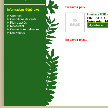
En savoir plus...
Informations Générales
Interface USB +
A propos
Prix :
33.00 €
Conditions de vente
Notre prix :
16
Plan d'accès
Ajouter au p
Newsletter
Convertisseur d'unités
Nos vidéos
En savoir plus...