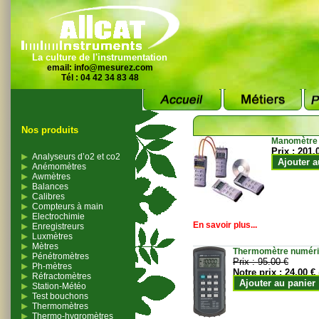
La culture de l'instrumentation
email:
info@mesurez.com
Tél : 04 42 34 83 48
Nos produits
Manomètre
Prix :
201.
Analyseurs d’o2 et co2
Ajouter a
Anémomètres
Awmètres
Balances
Calibres
Compteurs à main
Electrochimie
En savoir plus...
Enregistreurs
Luxmètres
Mètres
Thermomètre numériqu
Pénétromètres
Prix :
95.00 €
Ph-mètres
Notre prix :
24.00 €
Réfractomètres
Ajouter au panier
Station-Météo
Test bouchons
Thermomètres
Thermo-hygromètres