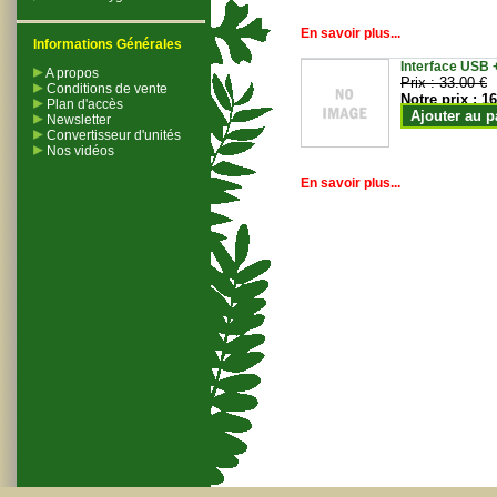
En savoir plus...
Informations Générales
Interface USB +
A propos
Prix :
33.00 €
Conditions de vente
Notre prix :
16
Plan d'accès
Ajouter au p
Newsletter
Convertisseur d'unités
Nos vidéos
En savoir plus...