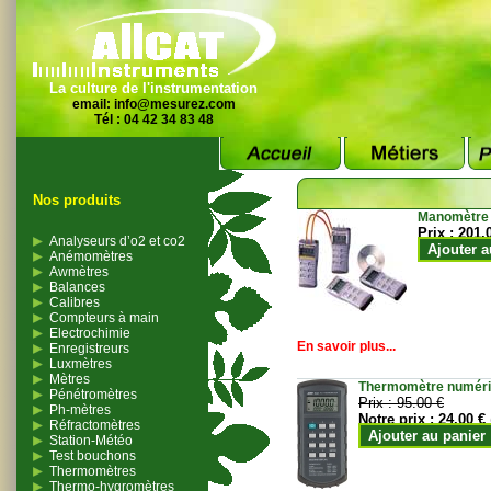
La culture de l'instrumentation
email:
info@mesurez.com
Tél : 04 42 34 83 48
Nos produits
Manomètre
Prix :
201.
Analyseurs d’o2 et co2
Ajouter a
Anémomètres
Awmètres
Balances
Calibres
Compteurs à main
Electrochimie
En savoir plus...
Enregistreurs
Luxmètres
Mètres
Thermomètre numériqu
Pénétromètres
Prix :
95.00 €
Ph-mètres
Notre prix :
24.00 €
Réfractomètres
Ajouter au panier
Station-Météo
Test bouchons
Thermomètres
Thermo-hygromètres