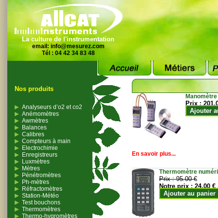
La culture de l'instrumentation
email:
info@mesurez.com
Tél : 04 42 34 83 48
Nos produits
Manomètre
Prix :
201.
Analyseurs d’o2 et co2
Ajouter a
Anémomètres
Awmètres
Balances
Calibres
Compteurs à main
Electrochimie
En savoir plus...
Enregistreurs
Luxmètres
Mètres
Thermomètre numériqu
Pénétromètres
Prix :
95.00 €
Ph-mètres
Notre prix :
24.00 €
Réfractomètres
Ajouter au panier
Station-Météo
Test bouchons
Thermomètres
Thermo-hygromètres