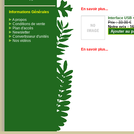
En savoir plus...
Informations Générales
Interface USB +
A propos
Prix :
33.00 €
Conditions de vente
Notre prix :
16
Plan d'accès
Ajouter au p
Newsletter
Convertisseur d'unités
Nos vidéos
En savoir plus...