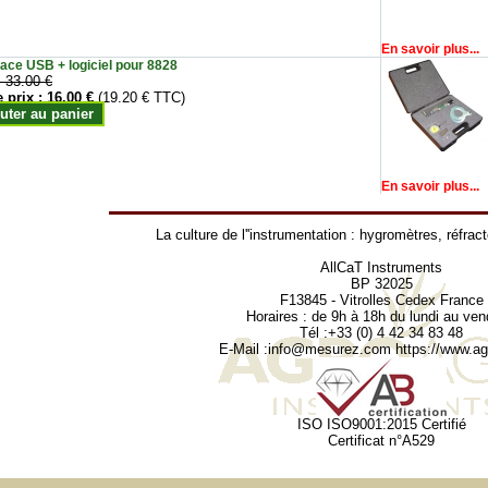
En savoir plus...
face USB + logiciel pour 8828
:
33.00 €
e prix :
16.00 €
(19.20 € TTC)
uter au panier
En savoir plus...
La culture de l''instrumentation :
hygromètres
,
réfrac
AllCaT Instruments
BP 32025
F13845 - Vitrolles Cedex France
Horaires : de 9h à 18h du lundi au ven
Tél :+33 (0) 4 42 34 83 48
E-Mail :
info@mesurez.com
https://www.agr
ISO ISO9001:2015 Certifié
Certificat n°A529