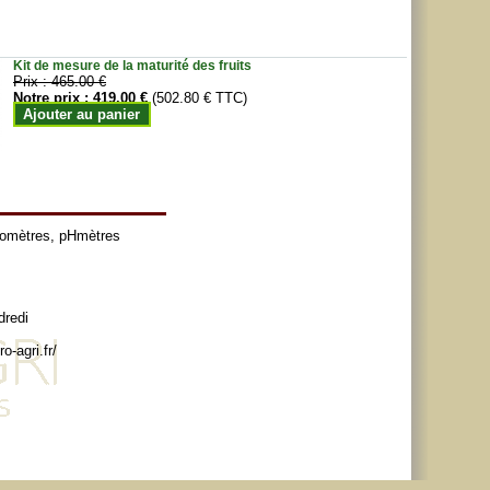
Kit de mesure de la maturité des fruits
Prix :
465.00 €
Notre prix :
419.00 €
(502.80 € TTC)
Ajouter au panier
tomètres
,
pHmètres
dredi
o-agri.fr/