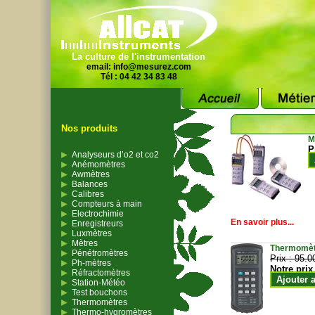
La culture de l'instrumentation
email:
info@mesurez.com
Tél : 04 42 34 83 48
Nos produits
M
P
Analyseurs d’o2 et co2
Anémomètres
Awmètres
Balances
Calibres
Compteurs à main
Electrochimie
En savoir plus...
Enregistreurs
Luxmètres
Mètres
Thermomètr
Pénétromètres
Prix :
95.0
Ph-mètres
Notre prix
Réfractomètres
Ajouter 
Station-Météo
Test bouchons
Thermomètres
Thermo-hygromètres