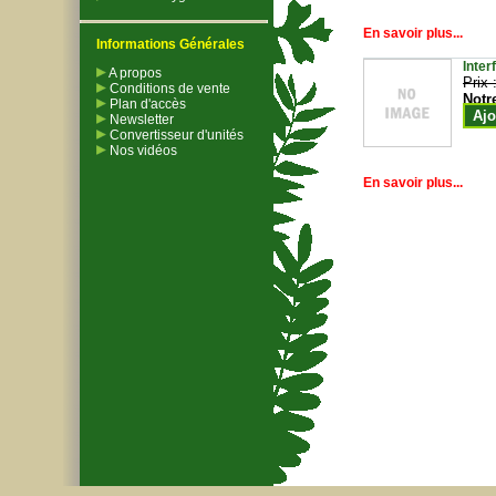
En savoir plus...
Informations Générales
Inter
A propos
Prix 
Conditions de vente
Notr
Plan d'accès
Ajo
Newsletter
Convertisseur d'unités
Nos vidéos
En savoir plus...