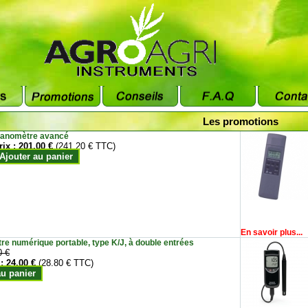
Les promotions
anomètre avancé
rix :
201.00 €
(241.20 € TTC)
Ajouter au panier
En savoir plus...
e numérique portable, type K/J, à double entrées
0 €
 :
24.00 €
(28.80 € TTC)
au panier