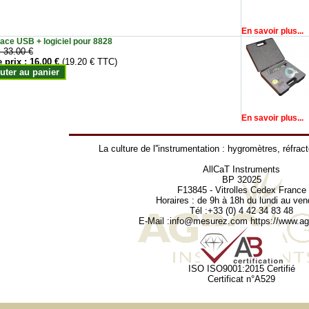
En savoir plus...
face USB + logiciel pour 8828
:
33.00 €
e prix :
16.00 €
(19.20 € TTC)
uter au panier
En savoir plus...
La culture de l''instrumentation :
hygromètres
,
réfrac
AllCaT Instruments
BP 32025
F13845 - Vitrolles Cedex France
Horaires : de 9h à 18h du lundi au ven
Tél :+33 (0) 4 42 34 83 48
E-Mail :
info@mesurez.com
https://www.agr
ISO ISO9001:2015 Certifié
Certificat n°A529