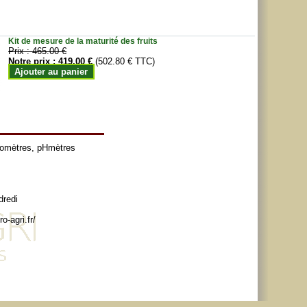
Kit de mesure de la maturité des fruits
Prix :
465.00 €
Notre prix :
419.00 €
(502.80 € TTC)
Ajouter au panier
tomètres
,
pHmètres
dredi
o-agri.fr/