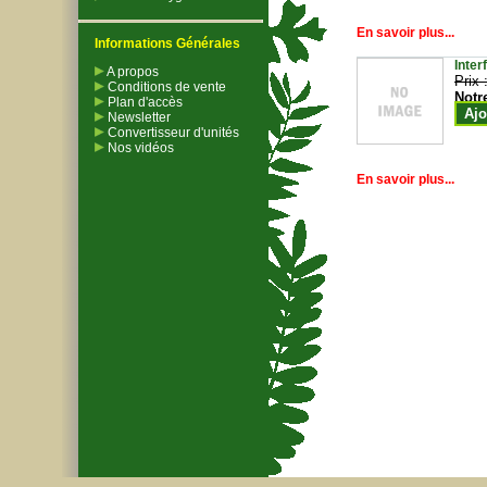
En savoir plus...
Informations Générales
Inter
A propos
Prix 
Conditions de vente
Notr
Plan d'accès
Ajo
Newsletter
Convertisseur d'unités
Nos vidéos
En savoir plus...