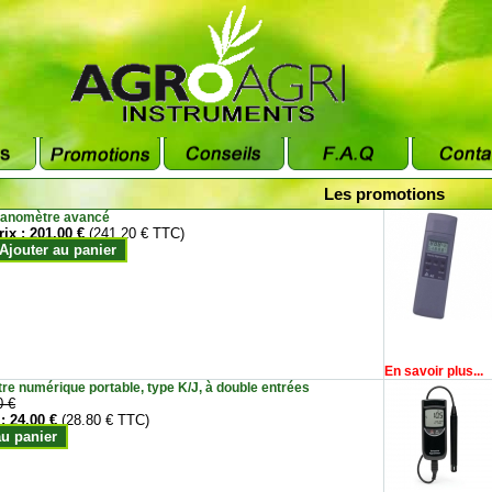
Les promotions
anomètre avancé
rix :
201.00 €
(241.20 € TTC)
Ajouter au panier
En savoir plus...
e numérique portable, type K/J, à double entrées
0 €
 :
24.00 €
(28.80 € TTC)
au panier