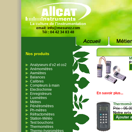
La culture de l'instrumentation
email:
info@mesurez.com
Tél : 04 42 34 83 48
Nos produits
M
P
Analyseurs d’o2 et co2
Anémomètres
Awmètres
Balances
Calibres
Compteurs à main
Electrochimie
En savoir plus...
Enregistreurs
Luxmètres
Mètres
Thermomètr
Pénétromètres
Prix :
95.0
Ph-mètres
Notre prix
Réfractomètres
Ajouter 
Station-Météo
Test bouchons
Thermomètres
Thermo-hygromètres