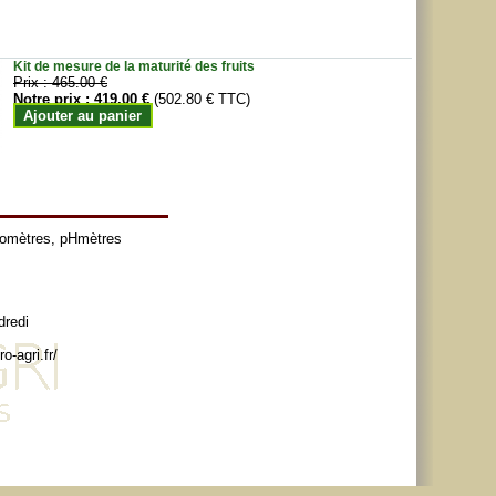
Kit de mesure de la maturité des fruits
Prix :
465.00 €
Notre prix :
419.00 €
(502.80 € TTC)
Ajouter au panier
tomètres
,
pHmètres
dredi
o-agri.fr/