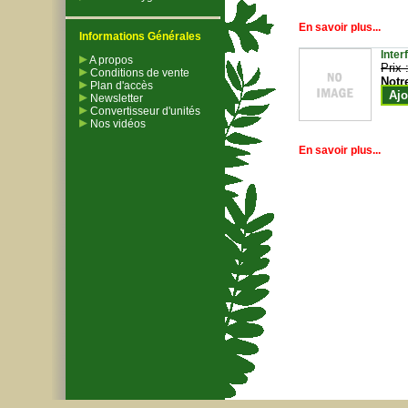
En savoir plus...
Informations Générales
Inter
A propos
Prix 
Conditions de vente
Notr
Plan d'accès
Ajo
Newsletter
Convertisseur d'unités
Nos vidéos
En savoir plus...