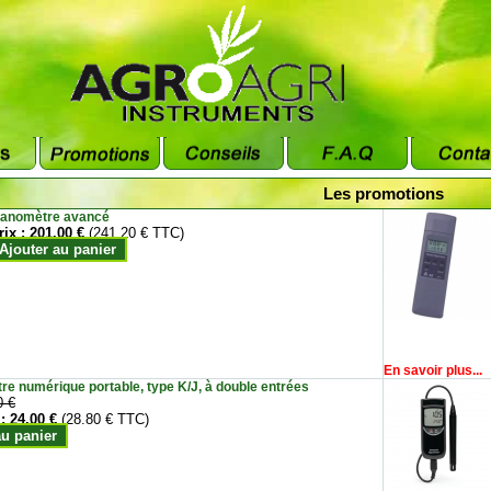
Les promotions
anomètre avancé
rix :
201.00 €
(241.20 € TTC)
Ajouter au panier
En savoir plus...
e numérique portable, type K/J, à double entrées
0 €
 :
24.00 €
(28.80 € TTC)
au panier