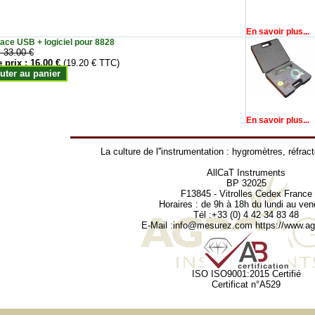
En savoir plus...
face USB + logiciel pour 8828
:
33.00 €
e prix :
16.00 €
(19.20 € TTC)
uter au panier
En savoir plus...
La culture de l''instrumentation :
hygromètres
,
réfrac
AllCaT Instruments
BP 32025
F13845 - Vitrolles Cedex France
Horaires : de 9h à 18h du lundi au ven
Tél :+33 (0) 4 42 34 83 48
E-Mail :
info@mesurez.com
https://www.agr
ISO ISO9001:2015 Certifié
Certificat n°A529