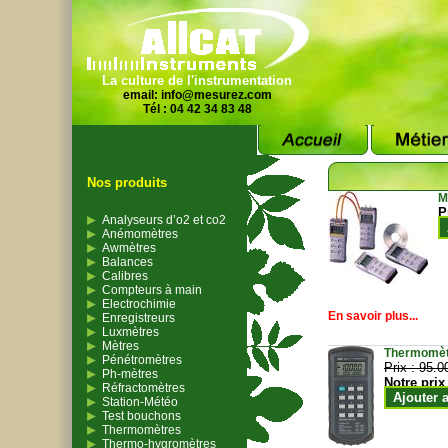
La culture de l'instrumentation
email:
info@mesurez.com
Tél : 04 42 34 83 48
Nos produits
M
P
Analyseurs d’o2 et co2
Anémomètres
Awmètres
Balances
Calibres
Compteurs à main
Electrochimie
En savoir plus...
Enregistreurs
Luxmètres
Mètres
Thermomètr
Pénétromètres
Prix :
95.0
Ph-mètres
Notre prix
Réfractomètres
Ajouter 
Station-Météo
Test bouchons
Thermomètres
Thermo-hygromètres