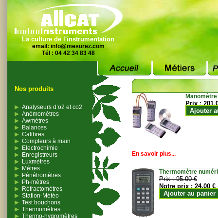
La culture de l'instrumentation
email:
info@mesurez.com
Tél : 04 42 34 83 48
Nos produits
Manomètre
Prix :
201.
Analyseurs d’o2 et co2
Ajouter a
Anémomètres
Awmètres
Balances
Calibres
Compteurs à main
Electrochimie
En savoir plus...
Enregistreurs
Luxmètres
Mètres
Thermomètre numériqu
Pénétromètres
Prix :
95.00 €
Ph-mètres
Notre prix :
24.00 €
Réfractomètres
Ajouter au panier
Station-Météo
Test bouchons
Thermomètres
Thermo-hygromètres