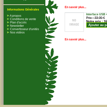
En savoir plus...
Informations Générales
Interface USB +
A propos
Prix :
33.00 €
Conditions de vente
Notre prix :
16
Plan d'accès
Ajouter au p
Newsletter
Convertisseur d'unités
Nos vidéos
En savoir plus...