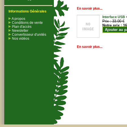
En savoir plus...
Informations Générales
Interface USB +
A propos
Prix :
33.00 €
Conditions de vente
Notre prix :
16
Plan d'accès
Ajouter au p
Newsletter
Convertisseur d'unités
Nos vidéos
En savoir plus...