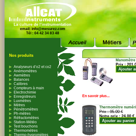
La culture de l'instrumentation
email:
info@mesurez.com
Tél : 04 42 34 83 48
Nos produits
Manomètre
Prix :
201.
Analyseurs d’o2 et co2
Ajouter a
Anémomètres
Awmètres
Balances
Calibres
Compteurs à main
Electrochimie
En savoir plus...
Enregistreurs
Luxmètres
Mètres
Thermomètre numériqu
Pénétromètres
Prix :
95.00 €
Ph-mètres
Notre prix :
24.00 €
Réfractomètres
Ajouter au panier
Station-Météo
Test bouchons
Thermomètres
Thermo-hygromètres