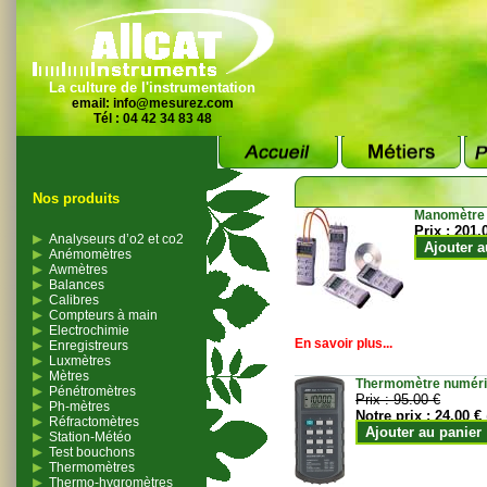
La culture de l'instrumentation
email:
info@mesurez.com
Tél : 04 42 34 83 48
Nos produits
Manomètre
Prix :
201.
Analyseurs d’o2 et co2
Ajouter a
Anémomètres
Awmètres
Balances
Calibres
Compteurs à main
Electrochimie
En savoir plus...
Enregistreurs
Luxmètres
Mètres
Thermomètre numériqu
Pénétromètres
Prix :
95.00 €
Ph-mètres
Notre prix :
24.00 €
Réfractomètres
Ajouter au panier
Station-Météo
Test bouchons
Thermomètres
Thermo-hygromètres