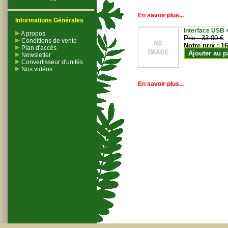
En savoir plus...
Informations Générales
Interface USB +
A propos
Prix :
33.00 €
Conditions de vente
Notre prix :
16
Plan d'accès
Ajouter au p
Newsletter
Convertisseur d'unités
Nos vidéos
En savoir plus...