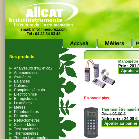
La culture de l'instrumentation
email:
info@mesurez.com
Tél : 04 42 34 83 48
Nos produits
Manomètre
Prix :
201.
Analyseurs d’o2 et co2
Ajouter a
Anémomètres
Awmètres
Balances
Calibres
Compteurs à main
Electrochimie
En savoir plus...
Enregistreurs
Luxmètres
Mètres
Thermomètre numériqu
Pénétromètres
Prix :
95.00 €
Ph-mètres
Notre prix :
24.00 €
Réfractomètres
Ajouter au panier
Station-Météo
Test bouchons
Thermomètres
Thermo-hygromètres