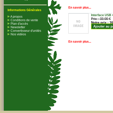
En savoir plus...
Informations Générales
Interface USB +
A propos
Prix :
33.00 €
Conditions de vente
Notre prix :
16
Plan d'accès
Ajouter au p
Newsletter
Convertisseur d'unités
Nos vidéos
En savoir plus...