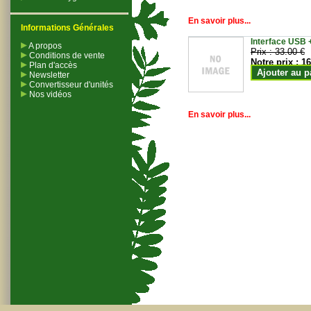
En savoir plus...
Informations Générales
Interface USB +
A propos
Prix :
33.00 €
Conditions de vente
Notre prix :
16
Plan d'accès
Ajouter au p
Newsletter
Convertisseur d'unités
Nos vidéos
En savoir plus...