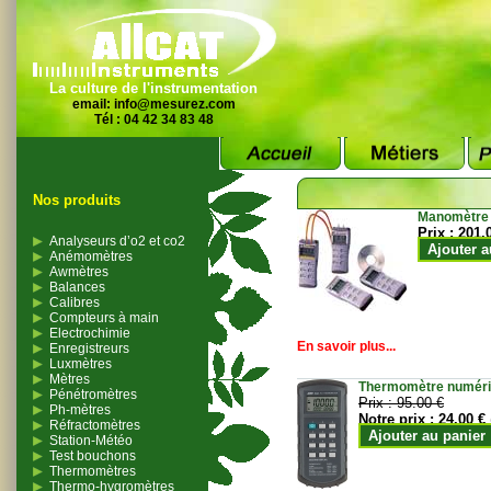
La culture de l'instrumentation
email:
info@mesurez.com
Tél : 04 42 34 83 48
Nos produits
Manomètre
Prix :
201.
Analyseurs d’o2 et co2
Ajouter a
Anémomètres
Awmètres
Balances
Calibres
Compteurs à main
Electrochimie
En savoir plus...
Enregistreurs
Luxmètres
Mètres
Thermomètre numériqu
Pénétromètres
Prix :
95.00 €
Ph-mètres
Notre prix :
24.00 €
Réfractomètres
Ajouter au panier
Station-Météo
Test bouchons
Thermomètres
Thermo-hygromètres