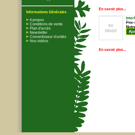
En savoir plus...
Informations Générales
Inter
A propos
Prix 
Conditions de vente
Notr
Plan d'accès
Ajo
Newsletter
Convertisseur d'unités
Nos vidéos
En savoir plus...