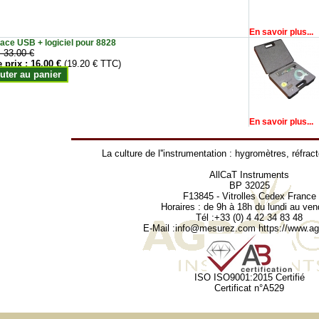
En savoir plus...
face USB + logiciel pour 8828
:
33.00 €
e prix :
16.00 €
(19.20 € TTC)
uter au panier
En savoir plus...
La culture de l''instrumentation :
hygromètres
,
réfrac
AllCaT Instruments
BP 32025
F13845 - Vitrolles Cedex France
Horaires : de 9h à 18h du lundi au ven
Tél :+33 (0) 4 42 34 83 48
E-Mail :
info@mesurez.com
https://www.agr
ISO ISO9001:2015 Certifié
Certificat n°A529