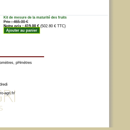
Kit de mesure de la maturité des fruits
Prix :
465.00 €
Notre prix :
419.00 €
(502.80 € TTC)
Ajouter au panier
tomètres
,
pHmètres
dredi
o-agri.fr/