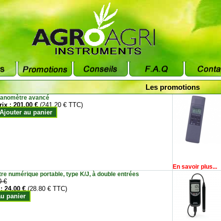
Les promotions
anomètre avancé
rix :
201.00 €
(241.20 € TTC)
Ajouter au panier
En savoir plus...
e numérique portable, type K/J, à double entrées
0 €
 :
24.00 €
(28.80 € TTC)
au panier