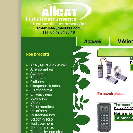
La culture de l'instrumentation
email:
info@mesurez.com
Tél : 04 42 34 83 48
Nos produits
M
P
Analyseurs d’o2 et co2
Anémomètres
Awmètres
Balances
Calibres
Compteurs à main
Electrochimie
En savoir plus...
Enregistreurs
Luxmètres
Mètres
Thermomètr
Pénétromètres
Prix :
95.0
Ph-mètres
Notre prix
Réfractomètres
Ajouter 
Station-Météo
Test bouchons
Thermomètres
Thermo-hygromètres