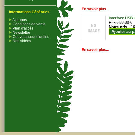
En savoir plus...
Informations Générales
Interface USB +
A propos
Prix :
33.00 €
Conditions de vente
Notre prix :
16
Plan d'accès
Ajouter au p
Newsletter
Convertisseur d'unités
Nos vidéos
En savoir plus...