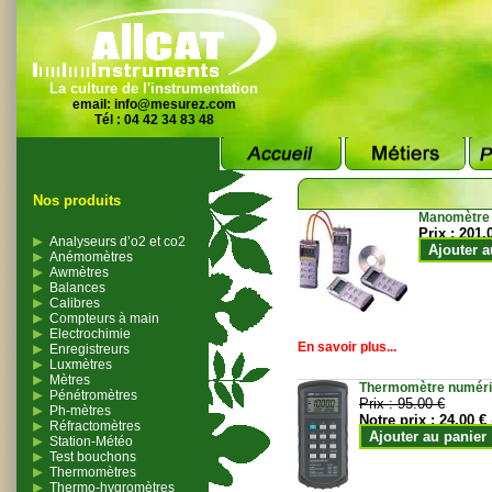
La culture de l'instrumentation
email:
info@mesurez.com
Tél : 04 42 34 83 48
Nos produits
Manomètre
Prix :
201.
Analyseurs d’o2 et co2
Ajouter a
Anémomètres
Awmètres
Balances
Calibres
Compteurs à main
Electrochimie
En savoir plus...
Enregistreurs
Luxmètres
Mètres
Thermomètre numériqu
Pénétromètres
Prix :
95.00 €
Ph-mètres
Notre prix :
24.00 €
Réfractomètres
Ajouter au panier
Station-Météo
Test bouchons
Thermomètres
Thermo-hygromètres