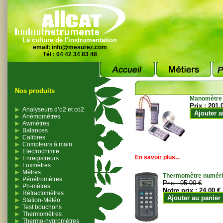
La culture de l'instrumentation
email:
info@mesurez.com
Tél : 04 42 34 83 48
Nos produits
Manomètre
Prix :
201.
Analyseurs d’o2 et co2
Ajouter a
Anémomètres
Awmètres
Balances
Calibres
Compteurs à main
Electrochimie
En savoir plus...
Enregistreurs
Luxmètres
Mètres
Thermomètre numériqu
Pénétromètres
Prix :
95.00 €
Ph-mètres
Notre prix :
24.00 €
Réfractomètres
Ajouter au panier
Station-Météo
Test bouchons
Thermomètres
Thermo-hygromètres