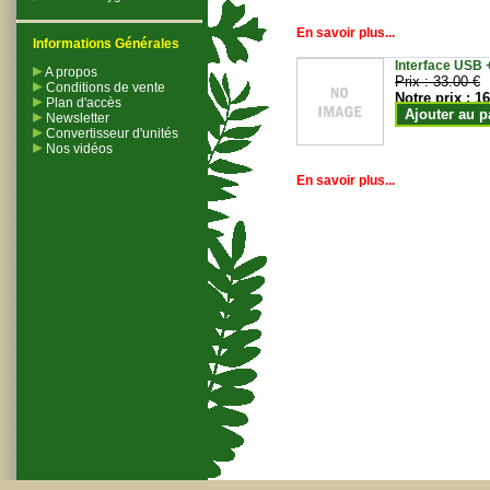
En savoir plus...
Informations Générales
Interface USB +
A propos
Prix :
33.00 €
Conditions de vente
Notre prix :
16
Plan d'accès
Ajouter au p
Newsletter
Convertisseur d'unités
Nos vidéos
En savoir plus...