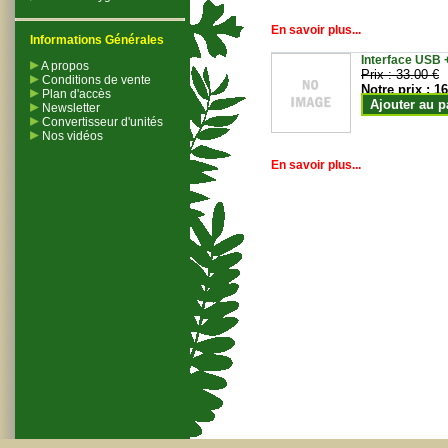
En savoir plus...
Informations Générales
Interface USB +
A propos
Prix :
33.00 €
Conditions de vente
Notre prix :
16
Plan d'accès
Ajouter au p
Newsletter
Convertisseur d'unités
Nos vidéos
En savoir plus...