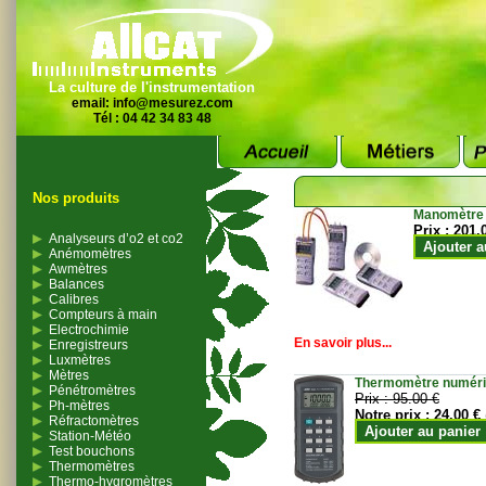
La culture de l'instrumentation
email:
info@mesurez.com
Tél : 04 42 34 83 48
Nos produits
Manomètre
Prix :
201.
Analyseurs d’o2 et co2
Ajouter a
Anémomètres
Awmètres
Balances
Calibres
Compteurs à main
Electrochimie
En savoir plus...
Enregistreurs
Luxmètres
Mètres
Thermomètre numériqu
Pénétromètres
Prix :
95.00 €
Ph-mètres
Notre prix :
24.00 €
Réfractomètres
Ajouter au panier
Station-Météo
Test bouchons
Thermomètres
Thermo-hygromètres