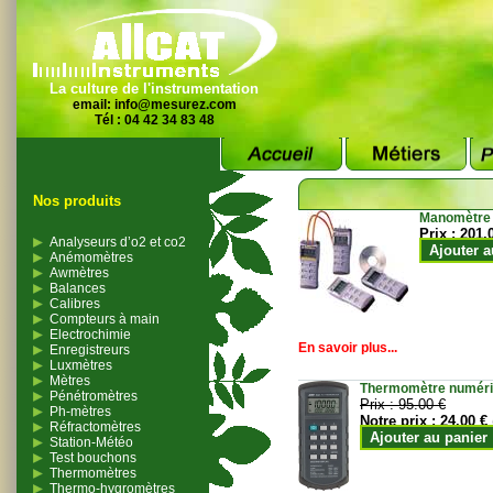
La culture de l'instrumentation
email:
info@mesurez.com
Tél : 04 42 34 83 48
Nos produits
Manomètre
Prix :
201.
Analyseurs d’o2 et co2
Ajouter a
Anémomètres
Awmètres
Balances
Calibres
Compteurs à main
Electrochimie
En savoir plus...
Enregistreurs
Luxmètres
Mètres
Thermomètre numériqu
Pénétromètres
Prix :
95.00 €
Ph-mètres
Notre prix :
24.00 €
Réfractomètres
Ajouter au panier
Station-Météo
Test bouchons
Thermomètres
Thermo-hygromètres