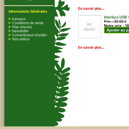
En savoir plus...
Informations Générales
Interface USB +
A propos
Prix :
33.00 €
Conditions de vente
Notre prix :
16
Plan d'accès
Ajouter au p
Newsletter
Convertisseur d'unités
Nos vidéos
En savoir plus...