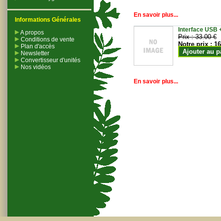
En savoir plus...
Informations Générales
Interface USB +
A propos
Prix :
33.00 €
Conditions de vente
Notre prix :
16
Plan d'accès
Ajouter au p
Newsletter
Convertisseur d'unités
Nos vidéos
En savoir plus...