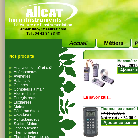
La culture de l'instrumentation
email:
info@mesurez.com
Tél : 04 42 34 83 48
Nos produits
Manomètre
Prix :
201.
Analyseurs d’o2 et co2
Ajouter a
Anémomètres
Awmètres
Balances
Calibres
Compteurs à main
Electrochimie
En savoir plus...
Enregistreurs
Luxmètres
Mètres
Thermomètre numériqu
Pénétromètres
Prix :
95.00 €
Ph-mètres
Notre prix :
24.00 €
Réfractomètres
Ajouter au panier
Station-Météo
Test bouchons
Thermomètres
Thermo-hygromètres