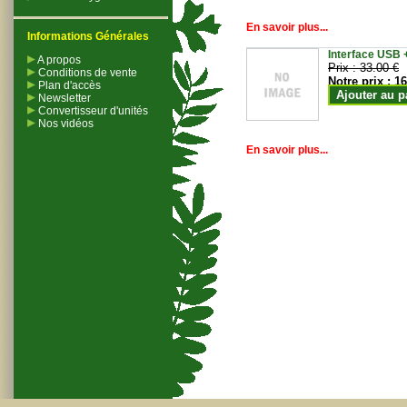
En savoir plus...
Informations Générales
Interface USB +
A propos
Prix :
33.00 €
Conditions de vente
Notre prix :
16
Plan d'accès
Ajouter au p
Newsletter
Convertisseur d'unités
Nos vidéos
En savoir plus...