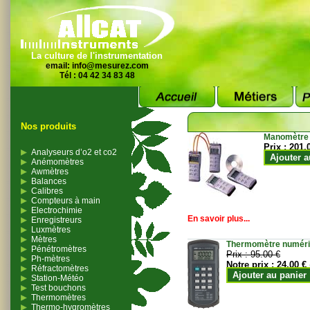
La culture de l'instrumentation
email:
info@mesurez.com
Tél : 04 42 34 83 48
Nos produits
Manomètre
Prix :
201.
Analyseurs d’o2 et co2
Ajouter a
Anémomètres
Awmètres
Balances
Calibres
Compteurs à main
Electrochimie
En savoir plus...
Enregistreurs
Luxmètres
Mètres
Thermomètre numériqu
Pénétromètres
Prix :
95.00 €
Ph-mètres
Notre prix :
24.00 €
Réfractomètres
Ajouter au panier
Station-Météo
Test bouchons
Thermomètres
Thermo-hygromètres