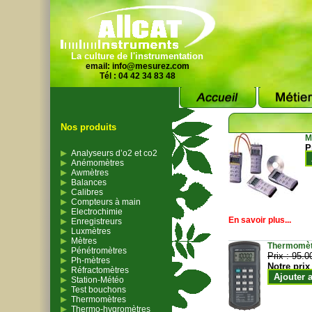
La culture de l'instrumentation
email:
info@mesurez.com
Tél : 04 42 34 83 48
Nos produits
M
P
Analyseurs d’o2 et co2
Anémomètres
Awmètres
Balances
Calibres
Compteurs à main
Electrochimie
En savoir plus...
Enregistreurs
Luxmètres
Mètres
Thermomètr
Pénétromètres
Prix :
95.0
Ph-mètres
Notre prix
Réfractomètres
Ajouter 
Station-Météo
Test bouchons
Thermomètres
Thermo-hygromètres