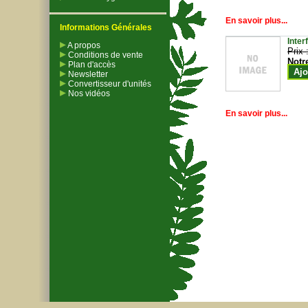
En savoir plus...
Informations Générales
Inter
A propos
Prix 
Conditions de vente
Notr
Plan d'accès
Ajo
Newsletter
Convertisseur d'unités
Nos vidéos
En savoir plus...