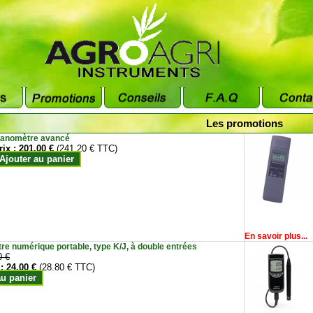
Les promotions
anomètre avancé
rix :
201.00 €
(241.20 € TTC)
Ajouter au panier
En savoir plus...
e numérique portable, type K/J, à double entrées
0 €
 :
24.00 €
(28.80 € TTC)
au panier