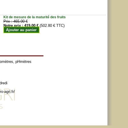
Kit de mesure de la maturité des fruits
Prix :
465.00 €
Notre prix :
419.00 €
(502.80 € TTC)
Ajouter au panier
tomètres
,
pHmètres
dredi
o-agri.fr/