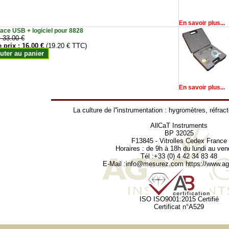
En savoir plus...
face USB + logiciel pour 8828
:
33.00 €
e prix :
16.00 €
(19.20 € TTC)
uter au panier
En savoir plus...
La culture de l''instrumentation :
hygromètres
,
réfrac
AllCaT Instruments
BP 32025
F13845 - Vitrolles Cedex France
Horaires : de 9h à 18h du lundi au ven
Tél :+33 (0) 4 42 34 83 48
E-Mail :
info@mesurez.com
https://www.agr
ISO ISO9001:2015 Certifié
Certificat n°A529