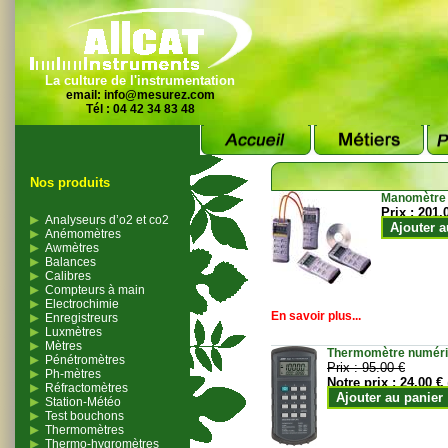
La culture de l'instrumentation
email:
info@mesurez.com
Tél : 04 42 34 83 48
Nos produits
Manomètre
Prix :
201.
Analyseurs d’o2 et co2
Ajouter a
Anémomètres
Awmètres
Balances
Calibres
Compteurs à main
Electrochimie
En savoir plus...
Enregistreurs
Luxmètres
Mètres
Thermomètre numériqu
Pénétromètres
Prix :
95.00 €
Ph-mètres
Notre prix :
24.00 €
Réfractomètres
Ajouter au panier
Station-Météo
Test bouchons
Thermomètres
Thermo-hygromètres