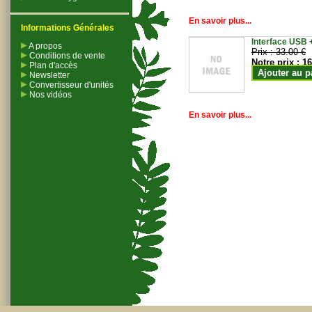
En savoir plus...
Informations Générales
Interface USB +
A propos
Prix :
33.00 €
Conditions de vente
Notre prix :
16
Plan d'accès
Ajouter au p
Newsletter
Convertisseur d'unités
Nos vidéos
En savoir plus...