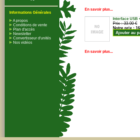
En savoir plus...
Informations Générales
Interface USB +
A propos
Prix :
33.00 €
Conditions de vente
Notre prix :
16
Plan d'accès
Ajouter au p
Newsletter
Convertisseur d'unités
Nos vidéos
En savoir plus...