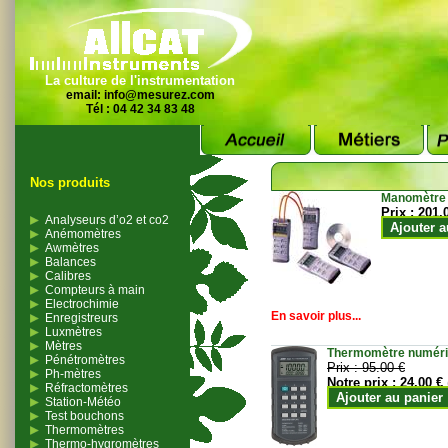
La culture de l'instrumentation
email:
info@mesurez.com
Tél : 04 42 34 83 48
Nos produits
Manomètre
Prix :
201.
Analyseurs d’o2 et co2
Ajouter a
Anémomètres
Awmètres
Balances
Calibres
Compteurs à main
Electrochimie
En savoir plus...
Enregistreurs
Luxmètres
Mètres
Thermomètre numériqu
Pénétromètres
Prix :
95.00 €
Ph-mètres
Notre prix :
24.00 €
Réfractomètres
Ajouter au panier
Station-Météo
Test bouchons
Thermomètres
Thermo-hygromètres