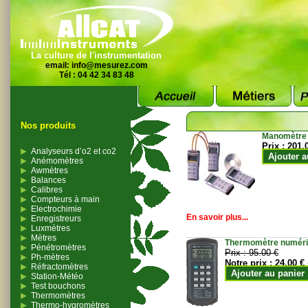
La culture de l'instrumentation
email:
info@mesurez.com
Tél : 04 42 34 83 48
Nos produits
Manomètre
Prix :
201.
Analyseurs d’o2 et co2
Ajouter a
Anémomètres
Awmètres
Balances
Calibres
Compteurs à main
Electrochimie
En savoir plus...
Enregistreurs
Luxmètres
Mètres
Thermomètre numériqu
Pénétromètres
Prix :
95.00 €
Ph-mètres
Notre prix :
24.00 €
Réfractomètres
Ajouter au panier
Station-Météo
Test bouchons
Thermomètres
Thermo-hygromètres