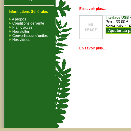
En savoir plus...
Informations Générales
Interface USB +
A propos
Prix :
33.00 €
Conditions de vente
Notre prix :
16
Plan d'accès
Ajouter au p
Newsletter
Convertisseur d'unités
Nos vidéos
En savoir plus...