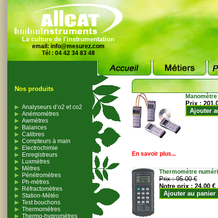
La culture de l'instrumentation
email:
info@mesurez.com
Tél : 04 42 34 83 48
Nos produits
Manomètre
Prix :
201.
Analyseurs d’o2 et co2
Ajouter a
Anémomètres
Awmètres
Balances
Calibres
Compteurs à main
Electrochimie
En savoir plus...
Enregistreurs
Luxmètres
Mètres
Thermomètre numériqu
Pénétromètres
Prix :
95.00 €
Ph-mètres
Notre prix :
24.00 €
Réfractomètres
Ajouter au panier
Station-Météo
Test bouchons
Thermomètres
Thermo-hygromètres