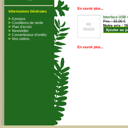
En savoir plus...
Informations Générales
Interface USB +
A propos
Prix :
33.00 €
Conditions de vente
Notre prix :
16
Plan d'accès
Ajouter au p
Newsletter
Convertisseur d'unités
Nos vidéos
En savoir plus...