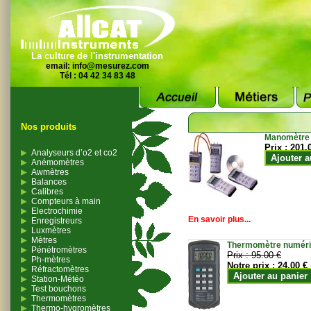
La culture de l'instrumentation
email:
info@mesurez.com
Tél : 04 42 34 83 48
Nos produits
Manomètre
Prix :
201.
Analyseurs d’o2 et co2
Ajouter a
Anémomètres
Awmètres
Balances
Calibres
Compteurs à main
Electrochimie
En savoir plus...
Enregistreurs
Luxmètres
Mètres
Thermomètre numériqu
Pénétromètres
Prix :
95.00 €
Ph-mètres
Notre prix :
24.00 €
Réfractomètres
Ajouter au panier
Station-Météo
Test bouchons
Thermomètres
Thermo-hygromètres