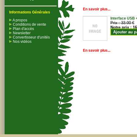
En savoir plus...
Informations Générales
Interface USB +
A propos
Prix :
33.00 €
Conditions de vente
Notre prix :
16
Plan d'accès
Ajouter au p
Newsletter
Convertisseur d'unités
Nos vidéos
En savoir plus...