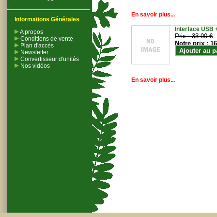
En savoir plus...
Informations Générales
Interface USB +
A propos
Prix :
33.00 €
Conditions de vente
Notre prix :
16
Plan d'accès
Ajouter au p
Newsletter
Convertisseur d'unités
Nos vidéos
En savoir plus...