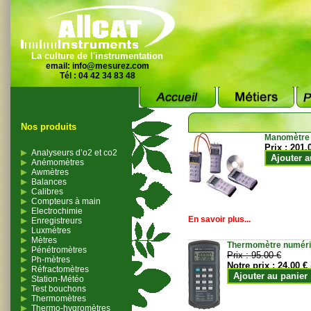
La culture de l'instrumentation
email:
info@mesurez.com
Tél : 04 42 34 83 48
Nos produits
Manomètre
Prix :
201.
Analyseurs d’o2 et co2
Ajouter a
Anémomètres
Awmètres
Balances
Calibres
Compteurs à main
Electrochimie
En savoir plus...
Enregistreurs
Luxmètres
Mètres
Thermomètre numériqu
Pénétromètres
Prix :
95.00 €
Ph-mètres
Notre prix :
24.00 €
Réfractomètres
Ajouter au panier
Station-Météo
Test bouchons
Thermomètres
Thermo-hygromètres