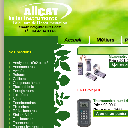
La culture de l'instrumentation
email:
info@mesurez.com
Tél : 04 42 34 83 48
Nos produits
Manomètre
Prix :
201.
Analyseurs d’o2 et co2
Ajouter a
Anémomètres
Awmètres
Balances
Calibres
Compteurs à main
Electrochimie
En savoir plus...
Enregistreurs
Luxmètres
Mètres
Thermomètre numériqu
Pénétromètres
Prix :
95.00 €
Ph-mètres
Notre prix :
24.00 €
Réfractomètres
Ajouter au panier
Station-Météo
Test bouchons
Thermomètres
Thermo-hygromètres