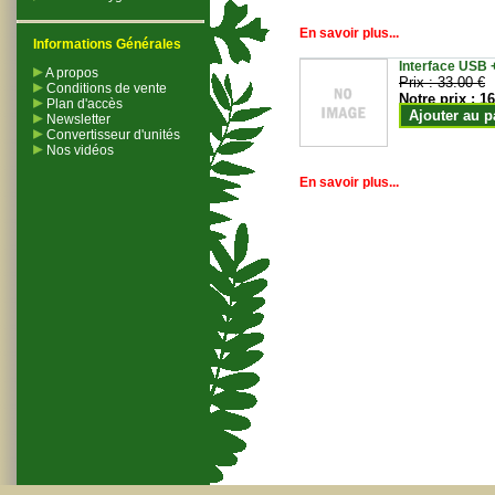
En savoir plus...
Informations Générales
Interface USB +
A propos
Prix :
33.00 €
Conditions de vente
Notre prix :
16
Plan d'accès
Ajouter au p
Newsletter
Convertisseur d'unités
Nos vidéos
En savoir plus...