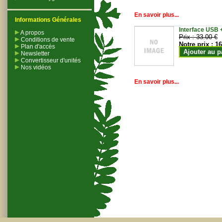
En savoir plus...
Informations Générales
Interface USB +
A propos
Prix :
33.00 €
Conditions de vente
Notre prix :
16
Plan d'accès
Ajouter au p
Newsletter
Convertisseur d'unités
Nos vidéos
En savoir plus...