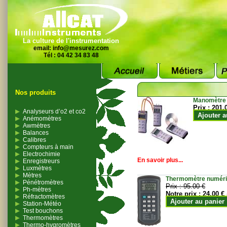
La culture de l'instrumentation
email:
info@mesurez.com
Tél : 04 42 34 83 48
Nos produits
Manomètre
Prix :
201.
Analyseurs d’o2 et co2
Ajouter a
Anémomètres
Awmètres
Balances
Calibres
Compteurs à main
Electrochimie
En savoir plus...
Enregistreurs
Luxmètres
Mètres
Thermomètre numériqu
Pénétromètres
Prix :
95.00 €
Ph-mètres
Notre prix :
24.00 €
Réfractomètres
Ajouter au panier
Station-Météo
Test bouchons
Thermomètres
Thermo-hygromètres