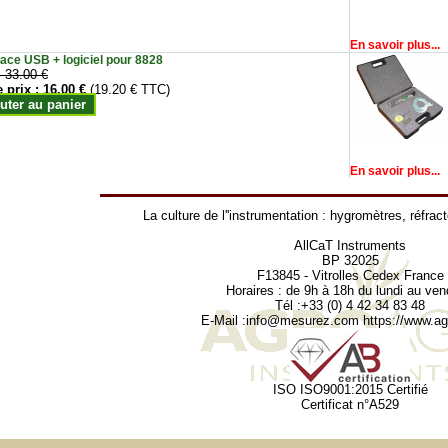
En savoir plus...
face USB + logiciel pour 8828
:
33.00 €
e prix :
16.00 €
(19.20 € TTC)
uter au panier
En savoir plus...
La culture de l''instrumentation :
hygromètres
,
réfrac
AllCaT Instruments
BP 32025
F13845 - Vitrolles Cedex France
Horaires : de 9h à 18h du lundi au ven
Tél :+33 (0) 4 42 34 83 48
E-Mail :
info@mesurez.com
https://www.agr
ISO ISO9001:2015 Certifié
Certificat n°A529