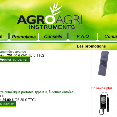
Les promotions
anomètre avancé
rix :
201.00 €
(241.20 € TTC)
Ajouter au panier
En savoir plus...
e numérique portable, type K/J, à double entrées
0 €
 :
24.00 €
(28.80 € TTC)
au panier