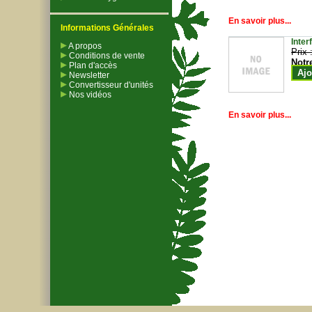
En savoir plus...
Informations Générales
Inter
A propos
Prix 
Conditions de vente
Notr
Plan d'accès
Ajo
Newsletter
Convertisseur d'unités
Nos vidéos
En savoir plus...