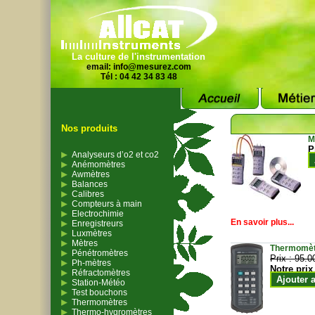
La culture de l'instrumentation
email:
info@mesurez.com
Tél : 04 42 34 83 48
Nos produits
M
P
Analyseurs d’o2 et co2
Anémomètres
Awmètres
Balances
Calibres
Compteurs à main
Electrochimie
En savoir plus...
Enregistreurs
Luxmètres
Mètres
Thermomètr
Pénétromètres
Prix :
95.0
Ph-mètres
Notre prix
Réfractomètres
Ajouter 
Station-Météo
Test bouchons
Thermomètres
Thermo-hygromètres