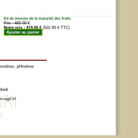
Kit de mesure de la maturité des fruits
Prix :
465.00 €
Notre prix :
419.00 €
(502.80 € TTC)
Ajouter au panier
tomètres
,
pHmètres
dredi
o-agri.fr/