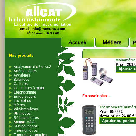
La culture de l'instrumentation
email:
info@mesurez.com
Tél : 04 42 34 83 48
Nos produits
Manomètre
Prix :
201.
Analyseurs d’o2 et co2
Ajouter a
Anémomètres
Awmètres
Balances
Calibres
Compteurs à main
Electrochimie
En savoir plus...
Enregistreurs
Luxmètres
Mètres
Thermomètre numériqu
Pénétromètres
Prix :
95.00 €
Ph-mètres
Notre prix :
24.00 €
Réfractomètres
Ajouter au panier
Station-Météo
Test bouchons
Thermomètres
Thermo-hygromètres