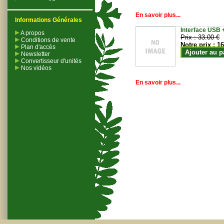
En savoir plus...
Informations Générales
Interface USB +
A propos
Prix :
33.00 €
Conditions de vente
Notre prix :
16
Plan d'accès
Ajouter au p
Newsletter
Convertisseur d'unités
Nos vidéos
En savoir plus...