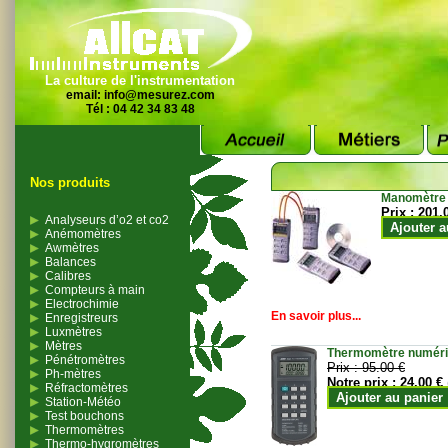
La culture de l'instrumentation
email:
info@mesurez.com
Tél : 04 42 34 83 48
Nos produits
Manomètre
Prix :
201.
Analyseurs d’o2 et co2
Ajouter a
Anémomètres
Awmètres
Balances
Calibres
Compteurs à main
Electrochimie
En savoir plus...
Enregistreurs
Luxmètres
Mètres
Thermomètre numériqu
Pénétromètres
Prix :
95.00 €
Ph-mètres
Notre prix :
24.00 €
Réfractomètres
Ajouter au panier
Station-Météo
Test bouchons
Thermomètres
Thermo-hygromètres