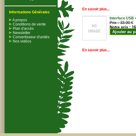
En savoir plus...
Informations Générales
Interface USB +
A propos
Prix :
33.00 €
Conditions de vente
Notre prix :
16
Plan d'accès
Ajouter au p
Newsletter
Convertisseur d'unités
Nos vidéos
En savoir plus...