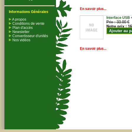
En savoir plus...
Informations Générales
Interface USB +
A propos
Prix :
33.00 €
Conditions de vente
Notre prix :
16
Plan d'accès
Ajouter au p
Newsletter
Convertisseur d'unités
Nos vidéos
En savoir plus...