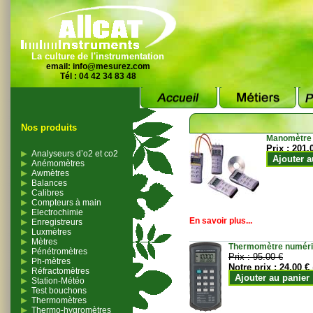
La culture de l'instrumentation
email:
info@mesurez.com
Tél : 04 42 34 83 48
Nos produits
Manomètre
Prix :
201.
Analyseurs d’o2 et co2
Ajouter a
Anémomètres
Awmètres
Balances
Calibres
Compteurs à main
Electrochimie
En savoir plus...
Enregistreurs
Luxmètres
Mètres
Thermomètre numériqu
Pénétromètres
Prix :
95.00 €
Ph-mètres
Notre prix :
24.00 €
Réfractomètres
Ajouter au panier
Station-Météo
Test bouchons
Thermomètres
Thermo-hygromètres