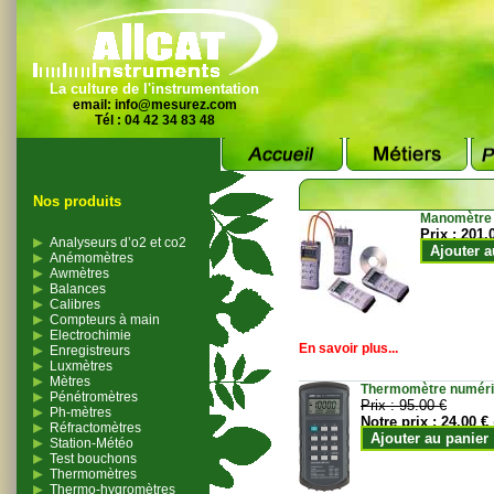
La culture de l'instrumentation
email:
info@mesurez.com
Tél : 04 42 34 83 48
Nos produits
Manomètre
Prix :
201.
Analyseurs d’o2 et co2
Ajouter a
Anémomètres
Awmètres
Balances
Calibres
Compteurs à main
Electrochimie
En savoir plus...
Enregistreurs
Luxmètres
Mètres
Thermomètre numériqu
Pénétromètres
Prix :
95.00 €
Ph-mètres
Notre prix :
24.00 €
Réfractomètres
Ajouter au panier
Station-Météo
Test bouchons
Thermomètres
Thermo-hygromètres