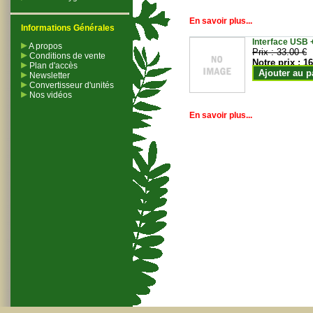
En savoir plus...
Informations Générales
Interface USB +
A propos
Prix :
33.00 €
Conditions de vente
Notre prix :
16
Plan d'accès
Ajouter au p
Newsletter
Convertisseur d'unités
Nos vidéos
En savoir plus...