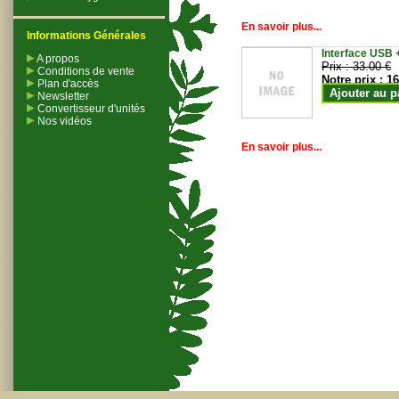
En savoir plus...
Informations Générales
Interface USB +
A propos
Prix :
33.00 €
Conditions de vente
Notre prix :
16
Plan d'accès
Ajouter au p
Newsletter
Convertisseur d'unités
Nos vidéos
En savoir plus...