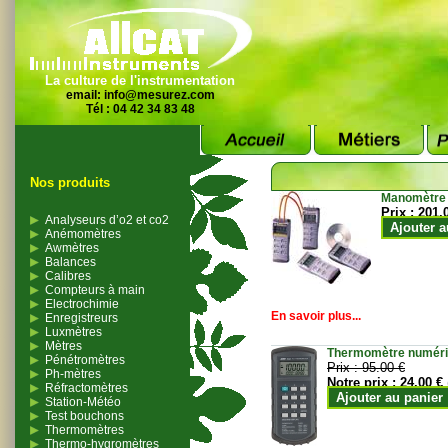
La culture de l'instrumentation
email:
info@mesurez.com
Tél : 04 42 34 83 48
Nos produits
Manomètre
Prix :
201.
Analyseurs d’o2 et co2
Ajouter a
Anémomètres
Awmètres
Balances
Calibres
Compteurs à main
Electrochimie
En savoir plus...
Enregistreurs
Luxmètres
Mètres
Thermomètre numériqu
Pénétromètres
Prix :
95.00 €
Ph-mètres
Notre prix :
24.00 €
Réfractomètres
Ajouter au panier
Station-Météo
Test bouchons
Thermomètres
Thermo-hygromètres